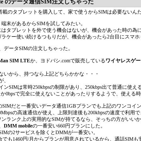
bile のデータ通信SIM注文しちゃった
ト搭載のタブレットを購入して、家で使うからSIMは必要ないん
く端末があるからSIMを試してみたい。
にはタブレットを外で使う機会はないが、機会があった時の為に
ガラケー使い続けるつもりだが、機会があったら2台目にスマホ
、データSIMの注文しちゃった。
sMan SIM LTE
か、ヨドバシ.comで販売している
ワイヤレスゲート 
ないから、持つなら上記どちらかかな・・・
が、
ンSIMは常時250kbpsの制限があり、250kbps出て普通に使
sどころか0bpsで完全に使えないことがあったりするようで、使
のSIMだと一番安いデータ通信1GBプランでも上記のワンコインS
50Mbpsの高速通信が使え、上限到達後も200kbpsの速度で利用
でワンランク上の実用的なSIMが持てるなら、そっちの方がいい
、
DMM mobile
の一番安い660円プランにした。
SIMの2サービスを除くとDMMが一番安い。
合でも1460円/月からプランが用意されているから、通話SIMも