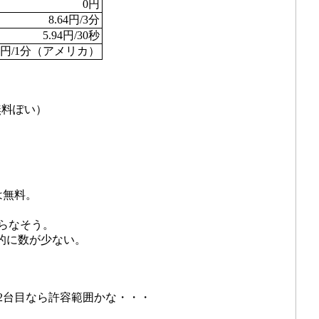
0円
8.64円/3分
5.94円/30秒
99円/1分（アメリカ）
無料ぽい）
は無料。
らなそう。
倒的に数が少ない。
2台目なら許容範囲かな・・・