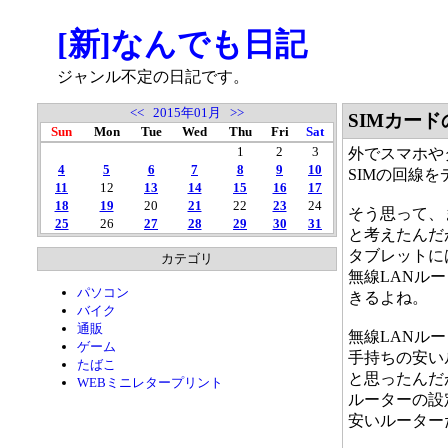
[新]なんでも日記
ジャンル不定の日記です。
<<
2015年01月
>>
SIMカー
Sun
Mon
Tue
Wed
Thu
Fri
Sat
1
2
3
外でスマホや
4
5
6
7
8
9
10
SIMの回線
11
12
13
14
15
16
17
18
19
20
21
22
23
24
そう思って、ま
25
26
27
28
29
30
31
と考えたんだ
タブレットに
カテゴリ
無線LANル
パソコン
きるよね。
バイク
通販
無線LANル
ゲーム
手持ちの安いル
たばこ
と思ったんだ
WEBミニレタープリント
ルーターの設
安いルーター