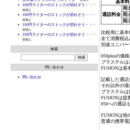
基本料
100円ライターのストックが切れそう・・・
宛
管理人
通話料金
宛
100円ライターのストックが切れそう・・・
管理人
宛
100円ライターのストックが切れそう・・・
管理人
比較用に基本料が
100円ライターのストックが切れそう・・・
全て消費税込
管理人
別途ユニバーサ
検索
050plus
ブラステルは基
問い合わせ
FUSION
問い合わせ
記載した通話
それ以外の場
ブラステルは
FUSIONは
050への通
FUSIONは
普通の携帯電