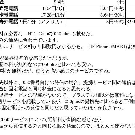
金
324円
0円
:固定電話
8.64円/3分
8.64円/30秒
:携帯電話
17.28円/1分
8.64円/30秒
:海外電話
9円/1分（アメリカ）
8円/30秒
3.
必要な、NTT Comの 050 plus も載せた。
みの価格に合わせています。
ルサービス料が年間数円かかるかも。（IP-Phone SMARTは
の価格が業界標準的な感じだと思うが、
本料が無料なのに050plusと比べても安い。
は基本料が無料だが、使うと高い感じのサービスですね。
先以外に、050番号向けの発信の場合、提携サービス間の通信
合は固定電話と同じ料金になると思われる。
提携サービスの記載がないので、ブラステル間以外は無料にな
提携サービスを記載しているが、050plusの提携先に比べると圧
話も固定電話への発信と同じだと思っていたほうが良さそう。
他の050サービスに比べて通話料が割高な感じだが、
話から発信するのと同じ程度の料金なので、ほとんど使わない