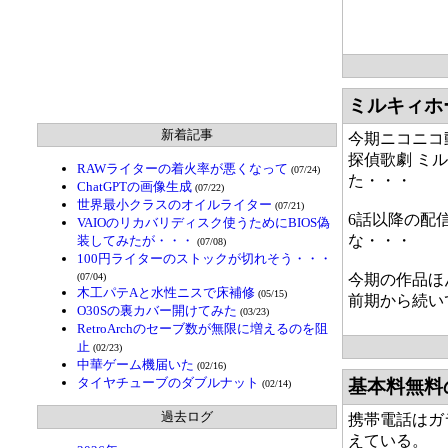
ミルキィホ
新着記事
今期ニコニコ
探偵歌劇 ミ
RAWライターの着火率が悪くなって
(07/24)
た・・・
ChatGPTの画像生成
(07/22)
世界最小クラスのオイルライター
(07/21)
6話以降の配
VAIOのリカバリディスク使うためにBIOS偽
な・・・
装してみたが・・・
(07/08)
100円ライターのストックが切れそう・・・
(07/04)
今期の作品ほ
木工パテAと水性ニスで床補修
(05/15)
前期から続い
O30Sの裏カバー開けてみた
(03/23)
RetroArchのセーブ数が無限に増えるのを阻
止
(02/23)
中華ゲーム機届いた
(02/16)
タイヤチューブのダブルナット
基本料無料
(02/14)
過去ログ
携帯電話はガ
えている。