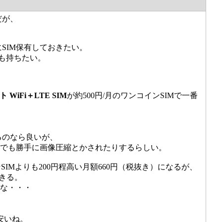
だが、
SIM保有しておきたい。
も持ちたい。
WiFi＋LTE SIM
が約500円/月のワンコインSIMで一番
えるのなら良いが、
える時でも勝手に画像圧縮とかされたりするらしい。
IMよりも200円程高い月額660円（税抜き）になるが、
できる。
かな・・・
安いね。