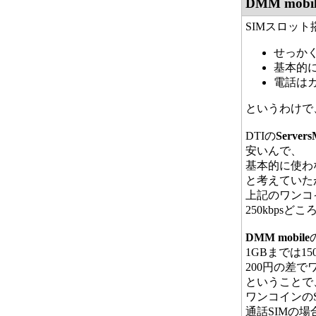
DMM mo
SIMスロッ
せっか
基本的
電話は
というわけで
DTIの
Server
安いんで、
基本的に使わ
と考えていた
上記のワンコイ
250kbp
DMM mobile
1GBまでは1
200円の差
ということで
ワンコインの
通話SIMの場