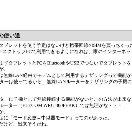
ドの使い道
タブレットを使う予定はないけど携帯回線のSIMを買っちゃっ
をデスクトップPCで利用できるようになれば、家のインターネ
ずタブレットとPCをBluetoothやUSBでつないでタブレッ
が、
は無線LAN経由でモデムとして利用するテザリングって機能
ーターは使ってるから、無線LANルーターをテザリングの子機
ーターに子機として無線接続する機能がないとこの方法が出来な
ーター（ELECOM WRC-300FEBK）では無理かな・・・
が、
定に「モード変更→中継器モード」ってのがあった。
だけど、出来そうだね。