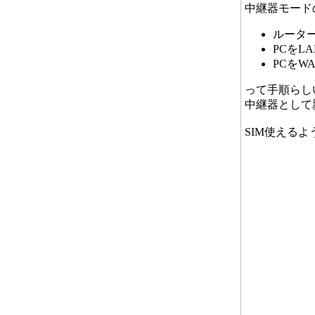
中継器モード
ルーター
PCをL
PCをW
って手順らし
中継器として
SIM使える