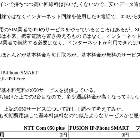
インで持ちつつ高い回線料は払いたくないので、安いデータ通信専
話回線ではなくインターネット回線を使用したIP電話で、050
用のSIM業者で050のサービスをやっているところはあるが、
50は本来、携帯電話を置き換えるものではなく、インターネッ
IM業者で契約する必要はなく、インターネットが利用できれば0
スもほとんどが基本料金を毎月取るが、基本料金が無料のサービ
、
 IP-Phone SMART
050 Free
が基本料無料の050サービスを提供している。
ち続けた上での2台目なので、多少通話料金が高くなってもいいか
、上記の050サービスについて詳しく調べて考えてみた。
も初期費用無しで基本料無料なので似たようなサービスかと思
NTT Com 050 plus
FUSION IP-Phone SMART
ブ
用
0円
0円