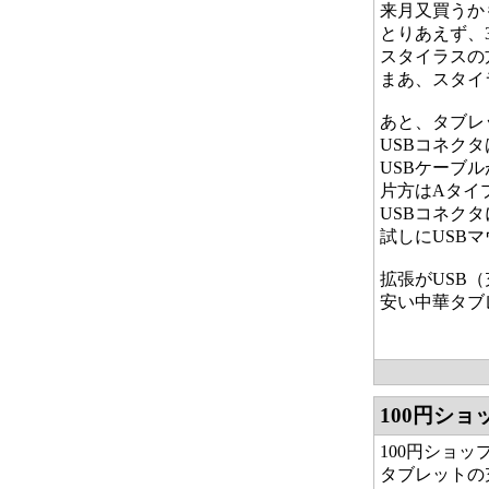
来月又買うか
とりあえず、
スタイラスの
まあ、スタイ
あと、タブレッ
USBコネク
USBケーブ
片方はAタイ
USBコネク
試しにUSBマ
拡張がUSB（
安い中華タブレ
100円シ
100円ショッ
タブレットの