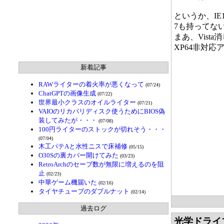
というか、IE
7も持ってな
まあ、Vist
XP64非対
新着記事
RAWライターの着火率が悪くなって
(07/24)
ChatGPTの画像生成
(07/22)
世界最小クラスのオイルライター
(07/21)
VAIOのリカバリディスク使うためにBIOS偽
装してみたが・・・
(07/08)
100円ライターのストックが切れそう・・・
(07/04)
木工パテAと水性ニスで床補修
(05/15)
O30Sの裏カバー開けてみた
(03/23)
RetroArchのセーブ数が無限に増えるのを阻
止
(02/23)
中華ゲーム機届いた
(02/16)
タイヤチューブのダブルナット
(02/14)
過去ログ
光学ドライ