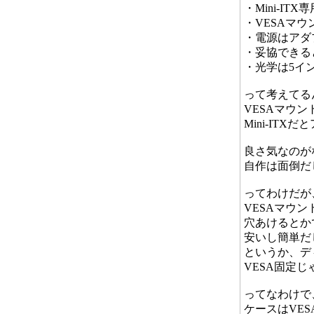
・Mini-IT
・VESAマ
・電源はアダ
・妥協できると
・光学は5イ
って考えてる
VESAマウ
Mini-IT
良さ気なのが
自作は面倒だ
ってわけだが
VESAマウン
穴あけるとか
安いし簡単だ
というか、デ
VESA固定
ってなわけで
ケースはVES