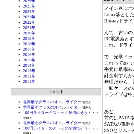
2026年
2025年
メインPCに
2024年
Linux落
2023年
Bru-rayド
2022年
2021年
んで、古いの
2020年
2019年
PC電源落と
2018年
これ、ドライ
2017年
2016年
で、光学ドラ
2015年
これってめっ
2014年
手元に爪楊枝
2013年
針金刺すんか
2012年
2011年
無理だから、
一回ケースの
コメント
ドライブは中
世界最小クラスのオイルライター
管理人
世界最小クラスのオイルライター
管理人
あと、
100円ライターのストックが切れそう・・・
前のはPAT
管理人
世界最小クラスのオイルライター
管理人
SATAの電源
100円ライターのストックが切れそう・・・
SSDとリム
管理人