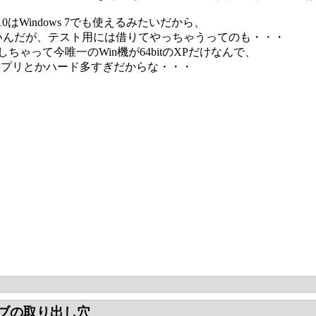
10はWindows 7でも使えるみたいだから、
いんだが、テスト用には借りてやっちゃうってのも・・・
a消しちゃって今唯一のWin機が64bitのXPだけなんで、
応アプリとかハード多すぎだからな・・・
ブの取り出し穴