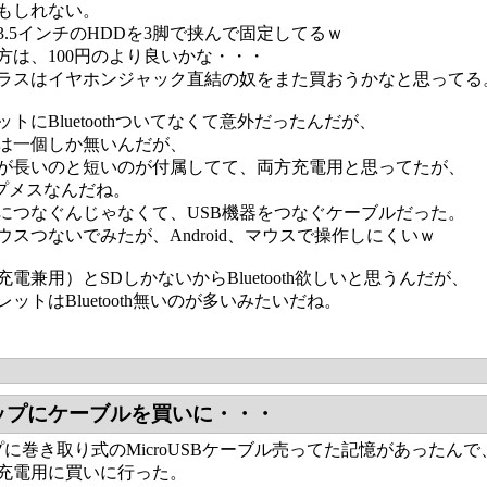
もしれない。
3.5インチのHDDを3脚で挟んで固定してるｗ
方は、100円のより良いかな・・・
ラスはイヤホンジャック直結の奴をまた買おうかなと思ってる
トにBluetoothついてなくて意外だったんだが、
タは一個しか無いんだが、
ルが長いのと短いのが付属してて、両方充電用と思ってたが、
プメスなんだね。
タにつなぐんじゃなくて、USB機器をつなぐケーブルだった。
ウスつないでみたが、Android、マウスで操作しにくいｗ
充電兼用）とSDしかないからBluetooth欲しいと思うんだが、
ットはBluetooth無いのが多いみたいだね。
ョップにケーブルを買いに・・・
プに巻き取り式のMicroUSBケーブル売ってた記憶があったんで
充電用に買いに行った。