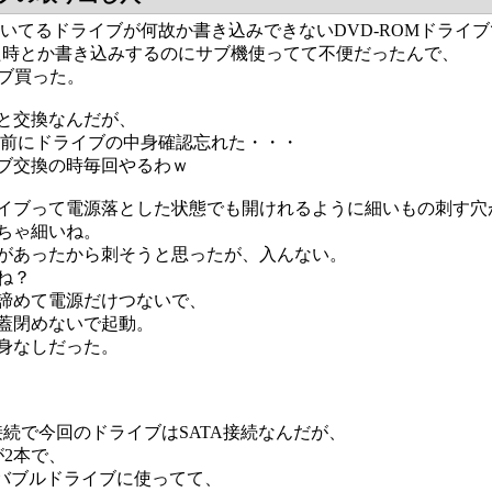
ついてるドライブが何故か書き込みできないDVD-ROMドライ
とした時とか書き込みするのにサブ機使ってて不便だったんで、
ライブ買った。
と交換なんだが、
す前にドライブの中身確認忘れた・・・
ブ交換の時毎回やるわｗ
イブって電源落とした状態でも開けれるように細いもの刺す穴
ちゃ細いね。
があったから刺そうと思ったが、入んない。
ね？
諦めて電源だけつないで、
蓋閉めないで起動。
身なしだった。
A接続で今回のドライブはSATA接続なんだが、
が2本で、
ーバブルドライブに使ってて、