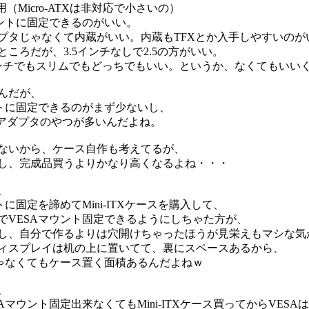
X専用（Micro-ATXは非対応で小さいの）
ウントに固定できるのがいい。
プタじゃなくて内蔵がいい。内蔵もTFXとか入手しやすいのが
ころだが、3.5インチなしで2.5の方がいい。
ンチでもスリムでもどっちでもいい。というか、なくてもいい
んだが、
ントに固定できるのがまず少ないし、
Xだとアダプタのやつが多いんだよね。
ないから、ケース自作も考えてるが、
し、完成品買うよりかなり高くなるよね・・・
、
トに固定を諦めてMini-ITXケースを購入して、
でVESAマウント固定できるようにしちゃた方が、
し、自分で作るよりは穴開けちゃったほうが見栄えもマシな気
ィスプレイは机の上に置いてて、裏にスペースあるから、
じゃなくてもケース置く面積あるんだよねｗ
、
Aマウント固定出来なくてもMini-ITXケース買ってからVES