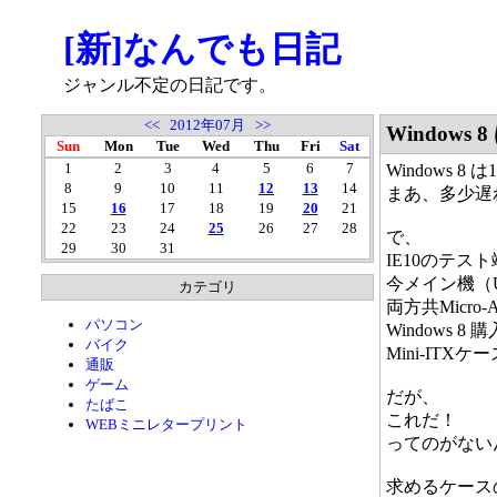
[新]なんでも日記
ジャンル不定の日記です。
<<
2012年07月
>>
Windows
Sun
Mon
Tue
Wed
Thu
Fri
Sat
1
2
3
4
5
6
7
Windows 
8
9
10
11
12
13
14
まあ、多少遅
15
16
17
18
19
20
21
22
23
24
25
26
27
28
で、
29
30
31
IE10のテ
今メイン機（U
カテゴリ
両方共Micr
パソコン
Windows
バイク
Mini-IT
通販
ゲーム
だが、
たばこ
これだ！
WEBミニレタープリント
ってのがない
求めるケース