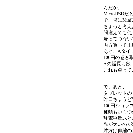
んだが、
MicroU
で、隣にMi
ちょっと考え
間違えても使
帰ってつないで
両方買って正
あと、Aタイ
100円の巻き
Aの延長も欲
これも買って
で、あと、
タブレットの
昨日ちょうど
100円ショ
種類もいくつ
静電容量式と
先が太いのが
片方は伸縮の