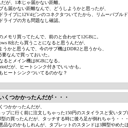
んだが、1本じゃ届かない距離。
ブも届かない距離なんで、どうしようかと思ったが、
ドライブに12V4ピンのコネクタついてたから、リムーバブル
ドライブの方も問題なし確認。
2のメモリ買ってたんで、前のと合わせて12GBに。
ndows 8出たら買うことになると思うんだが、
Xにしようかと思うんで、今のサブ機はDDR2と思うから、
3必要なんで買っておいた。
なるとメイン機は8GBになる。
triotだが、ヒートシンク付きでいいかも。
もヒートシンクついてるのかな？
いくつかかったんだが・・・
くつかかったんだが、
ショップに行く前に注文しちゃった150円のスタイラスと安いタ
脚型の買ったんだが、タッチする時に後ろ足が倒れちゃう・・
悪品なのかもしれんが、タブレットのスタンドは3脚型やめた