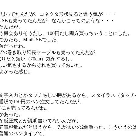
SBだと思ってたんだが、コネクタ形状見ると違う気が・・・
niUSBも売ってたんだが、なんかこっちのような・・・
たんだが、
う機会ありそうだし、100円だし両方買っちゃうことにした。
みたら、MiniUSBでした。
解だったわ。
プの巻き取り延長ケーブルも売ってたんだが、
取りだと短い（70cm）気がするし、
しい気もするからそれも買っておいた。
よかった感じ。
文字入力とかタッチ厳しい時があるから、スタイラス（タッチ
通販で150円のペン注文してたんだが、
ップにも売ってるんだね。
かあった。
か感圧式とか説明書いてないんだが、
静電容量式だと思うから、先が太いの2個買った。こういうの
普通のペンタイプで、