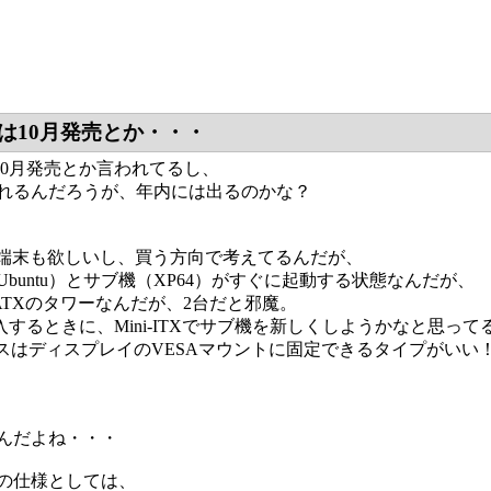
 8 は10月発売とか・・・
8 は10月発売とか言われてるし、
れるんだろうが、年内には出るのかな？
スト端末も欲しいし、買う方向で考えてるんだが、
buntu）とサブ機（XP64）がすぐに起動する状態なんだが、
o-ATXのタワーなんだが、2台だと邪魔。
 8 購入するときに、Mini-ITXでサブ機を新しくしようかなと思っ
XケースはディスプレイのVESAマウントに固定できるタイプがいい
んだよね・・・
の仕様としては、