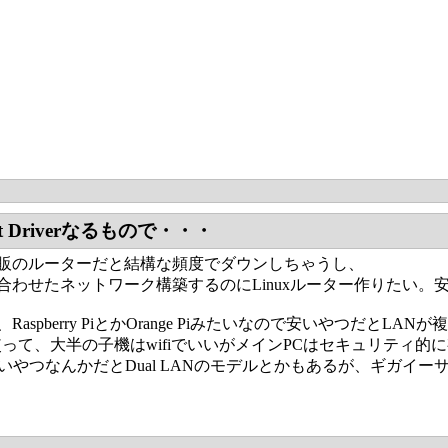
get Driverなるもので・・・
販のルーターだと結構な頻度でダウンしちゃうし、
合わせたネットワーク構築するのにLinuxルーター作りたい。
Raspberry PiとかOrange Piみたいなので安いやつだと
rt使って、大半の子機はwifiでいいがメインPCはセキュリティ的
Piの高いやつなんかだとDual LANのモデルとかもあるが、ギガイ