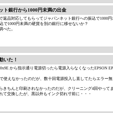
ット銀行から1000円未満の出金
で返品対応してもらってジャパンネット銀行への振込で1000
振込で1000円未満の硬貨を別の銀行に移せないか？
調べた。
動いた！
0x9E から指示通り電源切ったら電源入らなくなったEPSON 
ままで使えなかったのだが、数十回電源投入し直してたらエラー
らきちんと印刷されなかったのだが、クリーニング4回やって
れて交換したが、黒以外もインク切れ寸前に・・・