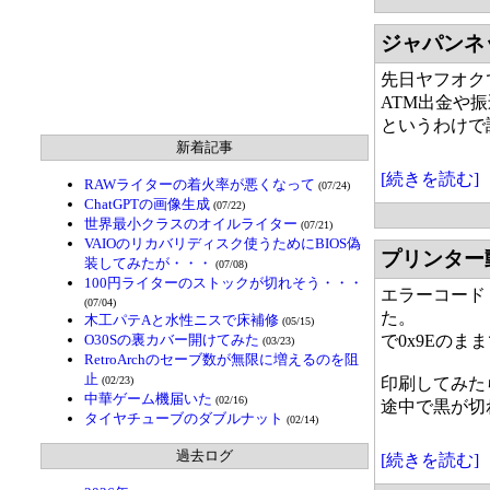
ジャパンネ
先日ヤフオク
ATM出金や
というわけで
新着記事
[続きを読む]
RAWライターの着火率が悪くなって
(07/24)
ChatGPTの画像生成
(07/22)
世界最小クラスのオイルライター
(07/21)
VAIOのリカバリディスク使うためにBIOS偽
プリンター
装してみたが・・・
(07/08)
100円ライターのストックが切れそう・・・
エラーコード 
(07/04)
た。
木工パテAと水性ニスで床補修
(05/15)
O30Sの裏カバー開けてみた
で0x9Eの
(03/23)
RetroArchのセーブ数が無限に増えるのを阻
止
(02/23)
印刷してみた
中華ゲーム機届いた
(02/16)
途中で黒が切
タイヤチューブのダブルナット
(02/14)
過去ログ
[続きを読む]