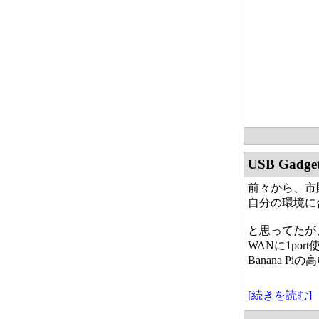
USB Gad
前々から、市
自分の環境に
と思ってたが、
WANに1po
Banana 
[続きを読む]