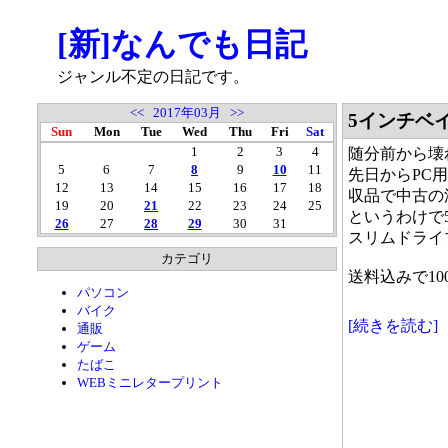
[新]なんでも日記
ジャンル不定の日記です。
<<
2017年03月
>>
5インチベ
Sun
Mon
Tue
Wed
Thu
Fri
Sat
1
2
3
4
随分前から壊
5
6
7
8
9
10
11
先日からPC
12
13
14
15
16
17
18
収品で中古の
19
20
21
22
23
24
25
というわけで
26
27
28
29
30
31
スリムドライ
カテゴリ
送料込みで1
パソコン
バイク
[続きを読む]
通販
ゲーム
たばこ
WEBミニレタープリント