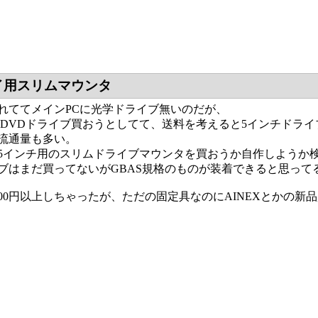
イ用スリムマウンタ
れててメインPCに光学ドライブ無いのだが、
用DVDドライブ買おうとしてて、送料を考えると5インチドラ
流通量も多い。
5インチ用のスリムドライブマウンタを買おうか自作しようか
ブはまだ買ってないがGBAS規格のものが装着できると思って
000円以上しちゃったが、ただの固定具なのにAINEXとかの新