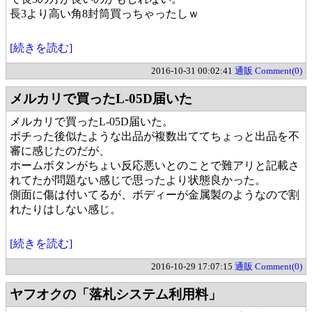
長3より高い角8封筒買っちゃったしｗ
[続きを読む]
2016-10-31 00:02:41
通販
Comment(0)
メルカリで買ったL-05D届いた
メルカリで買ったL-05D届いた。
ポチった後似たような出品が複数出ててちょっと出品を不
審に感じたのだが、
ホームボタンがちょい反応悪いとのことで難アリと記載さ
れてたが問題ない感じで思ったより状態良かった。
側面に傷は付いてるが、ボディーが金属製のようなので割
れたりはしない感じ。
[続きを読む]
2016-10-29 17:07:15
通販
Comment(0)
ヤフオクの「落札システム利用料」