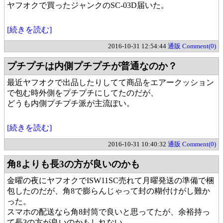
ヤフオクで買ったジャンクのSC-03D届いた。
[続きを読む]
2016-10-31 12:54:44
通販
Comment(0)
プチプチは内側プチプチが普通なのか？
最近ヤフオクで出品したりしてて商品をエアークッション
で包む時外側をプチプチにしてたのだが、
どうも内側プチプチ派が主流ぽい。
[続きを読む]
2016-10-31 10:40:32
通販
Comment(0)
角8よりも長3の方が良いのかも
金曜の夜にヤフオクでISW11SC売れて月曜発送の準備で梱
包したのだが、角8で膨らんじゃって封の糊付けがし難か
った。
スマホの配送なら角8封筒で良いと思ってたが、余裕持っ
て長3の方が良いのかもしれない。