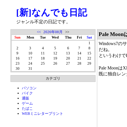
[新]なんでも日記
ジャンル不定の日記です。
<<
2026年08月
>>
Pale M
Sun
Mon
Tue
Wed
Thu
Fri
Sat
1
Windows7
2
3
4
5
6
7
8
だね。
9
10
11
12
13
14
15
というわけでPa
16
17
18
19
20
21
22
23
24
25
26
27
28
29
Pale Mo
30
31
既に独自レン
カテゴリ
パソコン
バイク
通販
ゲーム
たばこ
WEBミニレタープリント