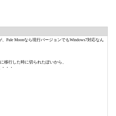
が、Pale Moonなら現行バージョンでもWindows7対応なん
ンジンに移行した時に切られたぽいから、
と・・・