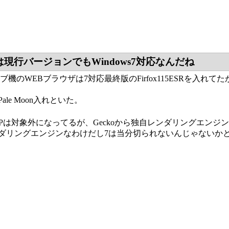
oonは現行バージョンでもWindows7対応なんだね
のサブ機のWEBブラウザは7対応最終版のFirfox115ESRを入れてた
le Moon入れといた。
onはXPは対象外になってるが、Geckoから独自レンダリングエ
ダリングエンジンなわけだし7は当分切られないんじゃないか