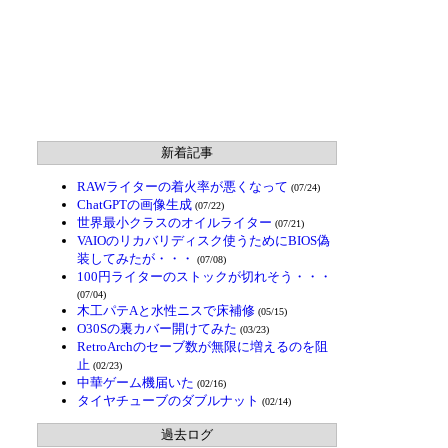
新着記事
RAWライターの着火率が悪くなって
(07/24)
ChatGPTの画像生成
(07/22)
世界最小クラスのオイルライター
(07/21)
VAIOのリカバリディスク使うためにBIOS偽
装してみたが・・・
(07/08)
100円ライターのストックが切れそう・・・
(07/04)
木工パテAと水性ニスで床補修
(05/15)
O30Sの裏カバー開けてみた
(03/23)
RetroArchのセーブ数が無限に増えるのを阻
止
(02/23)
中華ゲーム機届いた
(02/16)
タイヤチューブのダブルナット
(02/14)
過去ログ