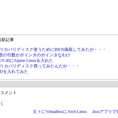
最新記事
Oのリカバリディスク使うためにBIOS偽装してみたが・・・
nv関数の引数がポインタのポインタなわけ
U/C40にAlpine Linuxを入れた
Oのリカバリディスク買ってみたんだが・・・
BSDを入れてみた
コメント
く
久々にVirtualboxにArch Linux
Javaアプ