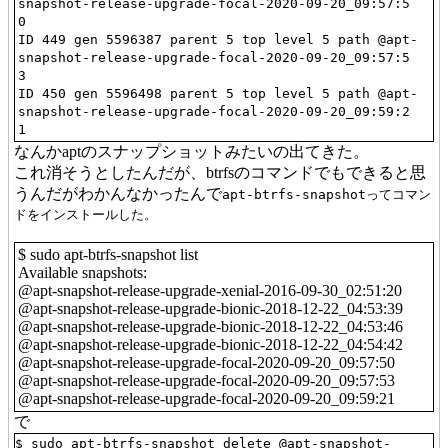
snapshot-release-upgrade-focal-2020-09-20_09:57:5
0
ID 449 gen 5596387 parent 5 top level 5 path @apt-
snapshot-release-upgrade-focal-2020-09-20_09:57:5
3
ID 450 gen 5596498 parent 5 top level 5 path @apt-
snapshot-release-upgrade-focal-2020-09-20_09:59:2
1
なんかaptのスナップショットみたいの出てきた。
これ消そうとしたんだが、btrfsのコマンドでもできると思
うんだがわかんなかったんで
apt-btrfs-snapshotってコマン
ドをインストールした。
$ sudo apt-btrfs-snapshot list
Available snapshots:
@apt-snapshot-release-upgrade-xenial-2016-09-30_02:51:20
@apt-snapshot-release-upgrade-bionic-2018-12-22_04:53:39
@apt-snapshot-release-upgrade-bionic-2018-12-22_04:53:46
@apt-snapshot-release-upgrade-bionic-2018-12-22_04:54:42
@apt-snapshot-release-upgrade-focal-2020-09-20_09:57:50
@apt-snapshot-release-upgrade-focal-2020-09-20_09:57:53
@apt-snapshot-release-upgrade-focal-2020-09-20_09:59:21
で
$ sudo apt-btrfs-snapshot delete @apt-snapshot-