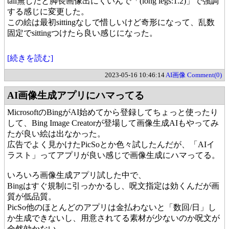
tall無しだと脚長画像出にくいんで「(long legs:1.2)」で強調
する感じに変更した。
この絵は最初sittingなしで惜しいけど奇形になって、乱数
固定でsittingつけたら良い感じになった。
[続きを読む]
2023-05-16 10:46:14
AI画像
Comment(0)
AI画像生成アプリにハマってる
MicrosoftのBingがAI始めてから登録してちょっと使ったり
して、Bing Image Creatorが登場して画像生成AIもやってみ
たが良い絵は出なかった。
広告でよく見かけたPicSoとか色々試したんだが、「AIイ
ラスト」ってアプリが良い感じで画像生成にハマってる。
いろいろ画像生成アプリ試した中で、
Bingはすぐ規制に引っかかるし、呪文指定は効くんだが画
質が低品質。
PicSo他のほとんどのアプリは金払わないと「数回/日」し
か生成できないし、用意されてる素材が少ないのか呪文が
全然効かない。