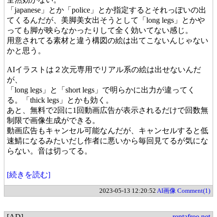
「japanese」とか「police」とか指定するとそれっぽいの出
てくるんだが、美脚美女出そうとして「long legs」とかや
っても脚が映らなかったりして全く効いてない感じ。
用意されてる素材と違う構図の絵は出てこないんじゃない
かと思う。
AIイラストは２次元専用でリアル系の絵は出せないんだ
が、
「long legs」と「short legs」で明らかに出力が違ってく
る。「thick legs」とかも効く。
あと、無料で2回に1回動画広告が表示されるだけで回数無
制限で画像生成ができる。
動画広告もキャンセル可能なんだが、キャンセルすると低
速鯖になるみたいだし作者に悪いから毎回見てるが気にな
らない。音は切ってる。
[続きを読む]
2023-05-13 12:20:52
AI画像
Comment(1)
[AD]
rentafree.net