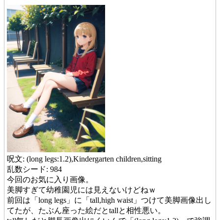
呪文: (long legs:1.2),Kindergarten children,sitting
乱数シード: 984
今回のお気に入り画像。
美脚すぎて幼稚園児には見えないけどねｗ
前回は「long legs」に「tall,high waist」つけて美脚画像出し
てたが、たぶん座った絵だとtallと相性悪い。