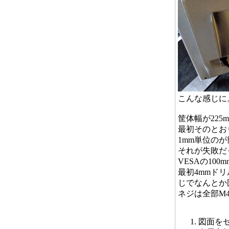
こんな感じに
筐体幅が22
最初そのとお
1mm単位のが
それが失敗だ
VESAの1
最初4mmド
じでなんとか
ネジは全部M
図面を