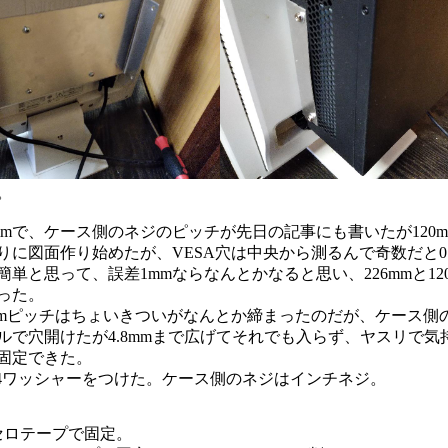
。
5mmで、ケース側のネジのピッチが先日の記事にも書いたが120
りに図面作り始めたが、VESA穴は中央から測るんで奇数だと0.
簡単と思って、誤差1mmならなんとかなると思い、226mmと1
った。
00mmピッチはちょいきついがなんとか締まったのだが、ケース
リルで穴開けたが4.8mmまで広げてそれでも入らず、ヤスリで
固定できた。
4ワッシャーをつけた。ケース側のネジはインチネジ。
セロテープで固定。