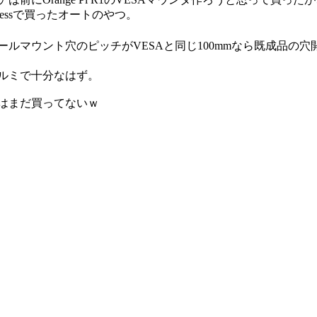
pressで買ったオートのやつ。
ールマウント穴のピッチがVESAと同じ100mmなら既成品の
アルミで十分なはず。
はまだ買ってないｗ