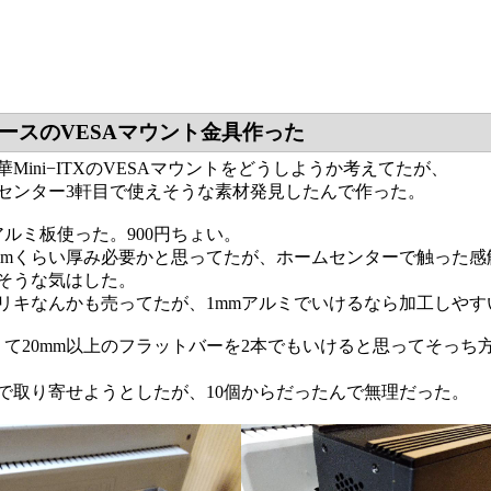
TXケースのVESAマウント金具作った
Mini−ITXのVESAマウントをどうしようか考えてたが、
センター3軒目で使えそうな素材発見したんで作った。
0のアルミ板使った。900円ちょい。
mmくらい厚み必要かと思ってたが、ホームセンターで触った感触
そうな気はした。
リキなんかも売ってたが、1mmアルミでいけるなら加工しや
くて20mm以上のフラットバーを2本でもいけると思ってそっ
で取り寄せようとしたが、10個からだったんで無理だった。