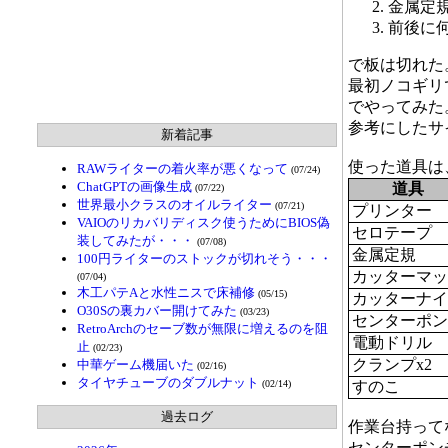
金属定
前後に
で板は切れた
最初ノコギリ
でやってみた
参考にしたサ
新着記事
使った道具は
RAWライターの着火率が悪くなって
(07/24)
ChatGPTの画像生成
道具
(07/22)
世界最小クラスのオイルライター
(07/21)
プリンター
VAIOのリカバリディスク使うためにBIOS偽
セロテープ
装してみたが・・・
(07/08)
金属定規
100円ライターのストックが切れそう・・・
カッターマッ
(07/04)
木工パテAと水性ニスで床補修
(05/15)
カッターナイ
O30Sの裏カバー開けてみた
(03/23)
センターポン
RetroArchのセーブ数が無限に増えるのを阻
電動ドリル
止
(02/23)
クランプx2
中華ゲーム機届いた
(02/16)
タイヤチューブのダブルナット
(02/14)
すのこ
過去ログ
作業台持って
センターポンチ