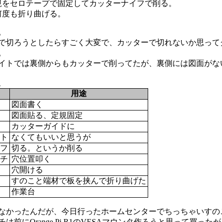
規をセロテープで固定してカッターナイフで削る。
何度も折り曲げる。
。
で切ろうとしたらすごく大変で、カッターで切れないか思って
。
イトでは裏側からもカッターで削ってたが、裏側には図面がな
、
用途
図面書く
図面貼る、定規固定
カッターガイドに
ト
なくてもいいと思うが
フ
切る。というか削る
チ
穴位置叩く
穴開ける
すのこと端材で板を挟んで折り曲げた
作業台
なかったんだが、今日行ったホームセンターでちっちゃいすのこ
は前にOrange Pi R1のVESAマウンタ作ろうと思って