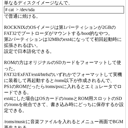
単なるディスクイメージなんで、
# cat > /dev/sda
で普通に焼ける。
ROCKNIXのOSイメージは第1パーティションが2GBの
FAT32でブートローダがマウントする/boot的なやつ。
第2パーティションは32MBのext4になってて初回起動時に
拡張されるぽい。
設定で日本語化できる。
ROMの方はオリジナルのSDカードをフォーマットして使
った。
FAT32/ExFAT/ext4/btrfsのいずれかでフォーマットして実機
に装着して再起動すると/roms以下が作成されるんで、
PS1のROMだったら/roms/psxに入れるとエミュレータでロ
ードできる。
ext4にした場合はOSカードの/romsとROM用スロットのSD
の/romsを統合できて、書き込み時にどっちに保存するか設
定できる。
/roms/musicに音楽ファイルを入れるとメニュー画面でBGM
再生される。