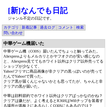
[新]なんでも日記
ジャンル不定の日記です。
カテゴリ
新着記事
過去ログ
コメント
検索
問い合わせ
中華ゲーム機届いた
中華ゲーム機（O30S）届いたんでちょっと触ってみた。
Aliexpressよりもメルカリとかヤフオクのが安い感じなの
と、Aliexpress見ててもホワイト以外はクリア以外売ってる
ショップが少なくて、
Yahoo!フリマに商品画像が非クリアの黒っぽいのが売って
たんでYahoo!で買った。
クリア黒が届くんじゃないかとも思ってたが、ちゃんと非
クリアの黒が届いた。
中華は顔料節約でホワイト以外はクリアばっかなのかね？
クリアは嫌だが、よく考えるとR36HはWifiチップを装着す
る場所が基板上にあるらしくO30Sにもあるのでは？