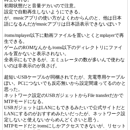
初期状態だと音量デカいので注意。
設定で自動再生しないようにできる。
が、musicアプリの使い方がよくわからんのと、他は日本
語になるんだがmusicアプリは日本語表示できないぽい？
/roms/mplayer以下に動画ファイルを置いとくとmplayerで再
生できる。
ゲームのROMなんかも/roms以下のディレクトリにファイ
ルを置かないと表示されない。
全表示にもできるが、エミュレータの数が多いんで使わな
いのは非表示のが良さげ。
超短いUSBケーブルが同梱されてたが、充電専用ケーブル
ぽい。PCにつないでも反応無いから設定間違ってるのかと
思った。
ネットワーク設定のUSBガジェットからFile transferだかで
MTPモードになる。
USBガジェットはLANにもできるみたいで公式サイトだと
LANにするのがおすすめみたいだったが、ネットワーク設
定しないと使えないからめんどくさいと思う。
MTPモードだと/romsにしかアクセスできないが、リセット