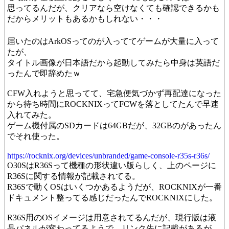
思ってるんだが、クリアなら空けなくても確認できるかも
だからメリットもあるかもしれない・・・
届いたのはArkOSってのが入っててゲームが大量に入って
たが、
タイトル画像が日本語だから起動してみたら中身は英語だ
ったんで即辞めたｗ
CFW入れようと思ってて、宅急便気づかず再配達になった
から待ち時間にROCKNIXってFCWを落としてたんで早速
入れてみた。
ゲーム機付属のSDカードは64GBだが、32GBのがあったん
でそれ使った。
https://rocknix.org/devices/unbranded/game-console-r35s-r36s/
O30SはR36Sって機種の形状違い版らしく、上のページに
R36Sに関する情報が記載されてる。
R36Sで動くOSはいくつかあるようだが、ROCKNIXが一番
ドキュメント整ってる感じだったんでROCKNIXにした。
R36S用のOSイメージは用意されてるんだが、現行版は液
晶パネルが変わってるようで、リンク先に記載があるが、