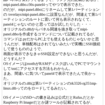
mipi-panel.dtbo.r36s-panel4ってやつで表示できた。
のだが、mipi-panel.dtboにリネームして第1パーティション
の /overlays/mipi-panel.dtbo に設置なんだが、間違えて第1パ
ーティションのルートに置いて何も表示されなくて、
panel4じゃないのかと思ってほか試したりした・・・
オリジナルの.dtbからパネル関連を抜き取ってmipi-
panel.dtboを作成するコマンドについて記載されてるが、
コマンドは.pyだからPC上でも使えるものじゃないかと思
うんだが、単独配布はされてないみたいで実機にSSH接続
して使うもののようで、
画面が表示できなきゃSSH設定ができないと思うんだが、
どうすんだ？
OSイメージはrootfsがRAMディスクぽいんでPCでマウント
して/usrにアクセスする方法もわからん。
まあ、間違いに気づいてpanel4で表示できたんで良かっ
た。
オリジナルの.dtbは第1パーティションのrk3326-rg351mp-
linux.dtbってのをロードしてるみたい。
OSイメージのSDへの書き込みは公式だとRufus,だとか
Raspberry Pi Imagerだとか謎ツールが記載されてるが、