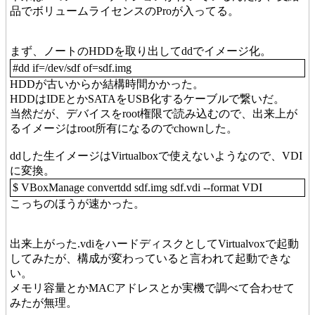
品でボリュームライセンスのProが入ってる。
まず、ノートのHDDを取り出してddでイメージ化。
#dd if=/dev/sdf of=sdf.img
HDDが古いからか結構時間かかった。
HDDはIDEとかSATAをUSB化するケーブルで繋いだ。
当然だが、デバイスをroot権限で読み込むので、出来上が
るイメージはroot所有になるのでchownした。
ddした生イメージはVirtualboxで使えないようなので、VDI
に変換。
$ VBoxManage convertdd sdf.img sdf.vdi --format VDI
こっちのほうが速かった。
出来上がった.vdiをハードディスクとしてVirtualvoxで起動
してみたが、構成が変わっていると言われて起動できな
い。
メモリ容量とかMACアドレスとか実機で調べて合わせて
みたが無理。