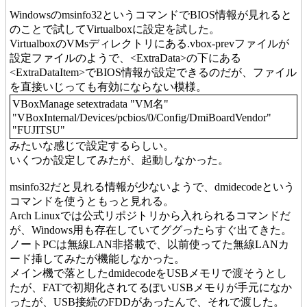
Windowsのmsinfo32というコマンドでBIOS情報が見れると
のことで試してVirtualboxに設定を試した。
VirtualboxのVMsディレクトリにある.vbox-prevファイルが
設定ファイルのようで、<ExtraData>の下にある
<ExtraDataItem>でBIOS情報が設定できるのだが、ファイル
を直接いじっても有効にならない模様。
VBoxManage setextradata "VM名"
"VBoxInternal/Devices/pcbios/0/Config/DmiBoardVendor"
"FUJITSU"
みたいな感じで設定するらしい。
いくつか設定してみたが、起動しなかった。
msinfo32だと見れる情報が少ないようで、dmidecodeという
コマンドを使うともっと見れる。
Arch Linuxでは公式リポジトリから入れられるコマンドだ
が、Windows用も存在していてググったらすぐ出てきた。
ノートPCは無線LAN非搭載で、以前使ってた無線LANカ
ード挿してみたが機能しなかった。
メイン機で落としたdmidecodeをUSBメモリで渡そうとし
たが、FATで初期化されてるぽいUSBメモりが手元になか
ったが、USB接続のFDDがあったんで、それで渡した。