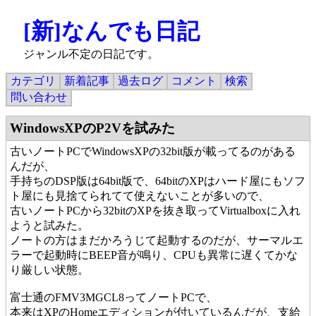
[新]なんでも日記
ジャンル不定の日記です。
カテゴリ
新着記事
過去ログ
コメント
検索
問い合わせ
WindowsXPのP2Vを試みた
古いノートPCでWindowsXPの32bit版が載ってるのがある
んだが、
手持ちのDSP版は64bit版で、64bitのXPはハード屋にもソフ
ト屋にも見捨てられてて使えないことが多いので、
古いノートPCから32bitのXPを抜き取ってVirtualboxに入れ
ようと試みた。
ノートの方はまだかろうじて起動するのだが、サーマルエ
ラーで起動時にBEEP音が鳴り、CPUも異常に遅くてかな
り厳しい状態。
富士通のFMV3MGCL8ってノートPCで、
本来はXPのHomeエディションが付いているんだが、支給