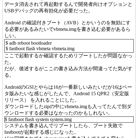
データ消去されて再起動するんで開発者向けオプションと
USBデバッグの再有効化が必要だった。
Android の確認付きブート（AVB）とかいうのを無効にす
る必要があるみたいでvbmeta.imgを書き込む必要があるら
しい。
$ adb reboot bootloader
$ fastboot flash vbmeta vbmeta.img
ここで起動するか確認するためリブートしたが問題なかっ
た。
だが、後述するがここの書き込み方法が間違ってた気がす
る。
AndroidのGSIとやらは16が一番新しいみたいだが16はベー
タ版みたいな感じがしたんで、Android 15 QPR2（安定版
リリース） を入れることにした。
ダウンロードしたzipの中にvbmeta.imgも入ってたんで別ダ
ウンロードする必要はなかったのかもしれない。
$ fastboot flash system system.img
システムを書き込んでリブートしたら、ブート失敗で
fastbootが起動する感じになった。