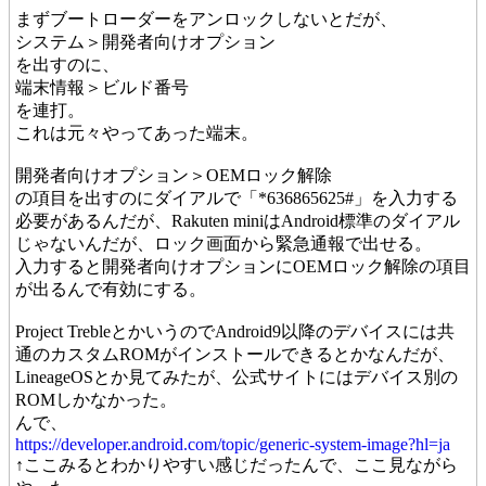
まずブートローダーをアンロックしないとだが、
システム＞開発者向けオプション
を出すのに、
端末情報＞ビルド番号
を連打。
これは元々やってあった端末。
開発者向けオプション＞OEMロック解除
の項目を出すのにダイアルで「*636865625#」を入力する
必要があるんだが、Rakuten miniはAndroid標準のダイアル
じゃないんだが、ロック画面から緊急通報で出せる。
入力すると開発者向けオプションにOEMロック解除の項目
が出るんで有効にする。
Project TrebleとかいうのでAndroid9以降のデバイスには共
通のカスタムROMがインストールできるとかなんだが、
LineageOSとか見てみたが、公式サイトにはデバイス別の
ROMしかなかった。
んで、
https://developer.android.com/topic/generic-system-image?hl=ja
↑ここみるとわかりやすい感じだったんで、ここ見ながら