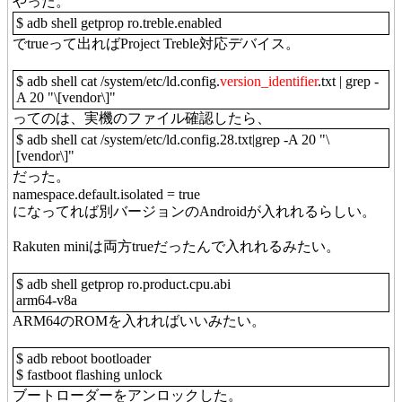
やった。
$ adb shell getprop ro.treble.enabled
でtrueって出ればProject Treble対応デバイス。
$ adb shell cat /system/etc/ld.config.
version_identifier
.txt | grep -
A 20 "\[vendor\]"
ってのは、実機のファイル確認したら、
$ adb shell cat /system/etc/ld.config.28.txt|grep -A 20 "\
[vendor\]"
だった。
namespace.default.isolated = true
になってれば別バージョンのAndroidが入れれるらしい。
Rakuten miniは両方trueだったんで入れれるみたい。
$ adb shell getprop ro.product.cpu.abi
arm64-v8a
ARM64のROMを入れればいいみたい。
$ adb reboot bootloader
$ fastboot flashing unlock
ブートローダーをアンロックした。