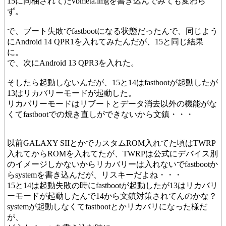
15に同梱されてたvbmeta.imgを書き込んでみても変わら
ず。
で、ブート失敗でfastbootになる状態だったんで、同じよう
にAndroid 14 QPR1を入れてみたんだが、15と同じ結果
に。
で、次にAndroid 13 QPR3を入れた。
そしたら起動しないんだが、15と14はfastbootが起動したが
13はリカバリーモードが起動した。
リカバリーモードはリブートとデータ消去以外の機能がな
くてfastbootでの焼き直しができないから文鎮・・・
以前GALAXY SIIとかでカスタムROM入れてた頃はTWRP
入れてからROMを入れてたが、TWRPは公式にデバイス別
のイメージしかないからリカバリーは入れないでfastbootか
らsystemを書き込んだが、リスキーだよね・・・
15と14は起動失敗の時にfastbootが起動したが13はリカバリ
ーモードが起動したんで14から文鎮対策されてんのかな？
systemが起動しなくてfastbootとかリカバリになった様だ
が、