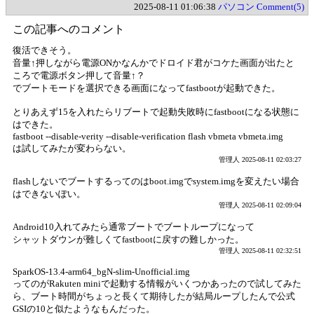
2025-08-11 01:06:38
パソコン
Comment(5)
この記事へのコメント
復活できそう。
音量↑押しながら電源ONかなんかでドロイド君がコケた画面が出たと
ころで電源ボタン押して音量↑？
でブートモードを選択できる画面になってfastbootが起動できた。
とりあえず15を入れたらリブートで起動失敗時にfastbootになる状態に
はできた。
fastboot --disable-verity --disable-verification flash vbmeta vbmeta.img
は試してみたが変わらない。
管理人
2025-08-11 02:03:27
flashしないでブートするってのはboot.imgでsystem.imgを変えたい場合
はできないぽい。
管理人
2025-08-11 02:09:04
Android10入れてみたら通常ブートでブートループになって
シャットダウンが難しくてfastbootに戻すの難しかった。
管理人
2025-08-11 02:32:51
SparkOS-13.4-arm64_bgN-slim-Unofficial.img
ってのがRakuten miniで起動する情報がいくつかあったので試してみた
ら、ブート時間がちょっと長くて期待したが結局ループしたんで公式
GSIの10と似たようなもんだった。