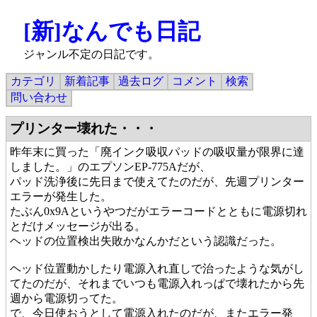
[新]なんでも日記
ジャンル不定の日記です。
カテゴリ
新着記事
過去ログ
コメント
検索
問い合わせ
プリンター壊れた・・・
昨年末に買った「廃インク吸収パッドの吸収量が限界に達
しました。」のエプソンEP-775Aだが、
パッド洗浄後に先日まで使えてたのだが、先週プリンター
エラーが発生した。
たぶん0x9Aというやつだがエラーコードとともに電源切れ
とだけメッセージが出る。
ヘッドの位置検出失敗かなんかだという認識だった。
ヘッド位置動かしたり電源入れ直しで治ったような気がし
てたのだが、それまでいつも電源入れっぱで壊れたから先
週から電源切ってた。
で、今日使おうとして電源入れたのだが、またエラー発