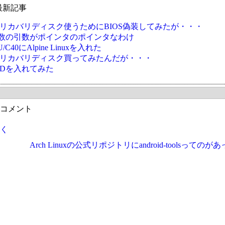
最新記事
Oのリカバリディスク使うためにBIOS偽装してみたが・・・
nv関数の引数がポインタのポインタなわけ
U/C40にAlpine Linuxを入れた
Oのリカバリディスク買ってみたんだが・・・
BSDを入れてみた
コメント
く
Arch Linuxの公式リポジトリにandroid-toolsってのが