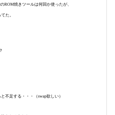
innerのROM焼きツールは何回か使ったが、
思ってた。
？
と不足する・・・（swap欲しい）