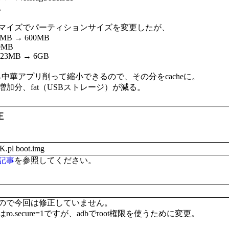
。
マイズでパーティションサイズを変更したが、
00MB → 600MB
00MB
 1023MB → 6GB
imgから中華アプリ削って縮小できるので、その分をcacheに。
.imgの増加分、fat（USBストレージ）が減る。
正
K.pl boot.img
記事
を参照してください。
ので今回は修正していません。
o.secure=1ですが、adbでroot権限を使うために変更。