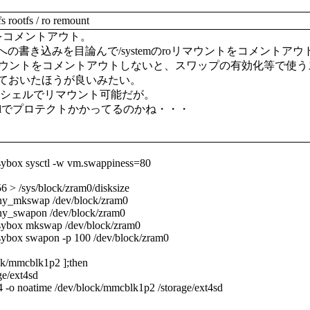
 rootfs / ro remount
近をコメントアウト。
temへの書き込みを目論んで/systemのroリマウントをコメ
roリマウントをコメントアウトしないと、スワップの有効化等で使う
ておいたほうが良いみたい。
fsはシェルでリマウント可能だが。
kernelでプロテクトかかってるのかね・・・
sybox sysctl -w vm.swappiness=80
 > /sys/block/zram0/disksize
iny_mkswap /dev/block/zram0
iny_swapon /dev/block/zram0
usybox mkswap /dev/block/zram0
sybox swapon -p 100 /dev/block/zram0
ock/mmcblk1p2 ];then
e/ext4sd
-o noatime /dev/block/mmcblk1p2 /storage/ext4sd