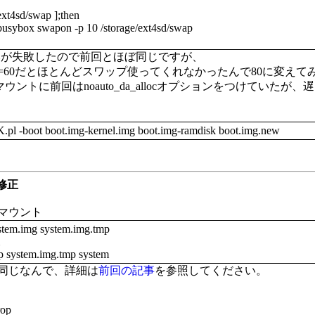
/ext4sd/swap ];then
usybox swapon -p 10 /storage/ext4sd/swap
みが失敗したので前回とほぼ同じですが、
piness=60だとほとんどスワップ使ってくれなかったんで80に変え
のマウントに前回はnoauto_da_allocオプションをつけていたが
.pl -boot boot.img-kernel.img boot.img-ramdisk boot.img.new
の修正
マウント
stem.img system.img.tmp
p system.img.tmp system
同じなんで、詳細は
前回の記事
を参照してください。
rop