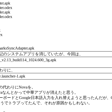
er.apk
ter.odex
er.apk
der.odex
k
ex
rksSyncAdapter.apk
記のシステムアプリを消していたが、今回は、
_v2.13_build114_1024.600_3g.apk
わりに、
w.launcher-1.apk
herの代わりにNovaを。
はOperaなんとかって中華アプリが消えたと思う。
ーボードとGoogle日本語入力を入れ替えようと思ったんだが、G
ほうでトラブってたんで、それが原因かもしれない。