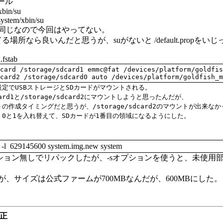
ール
xbin/su
ystem/xbin/su
同じなので今回はやってない。
る場所なら良いんだと思うが、suがないと /default.propをいじ
.fstab
card /storage/sdcard1 emmc@fat /devices/platform/goldfis
card2 /storage/sdcard0 auto /devices/platform/goldfish_m
定でUSBストレージとSDカードがマウントされる。
ard1と
/storage/sdcard2にマウントしようと思ったんだが、
トの作成タイミングだと思うが、
/storage/sdcard2のマウントが出来な
0と1を入れ替えて、SDカードが1番目の領域になるようにした。
s -l 629145600 system.img.new system
プション無しでリパックしたが、-sオプションを使うと、未使用
が、サイズは公式ファームが700MBなんだが、600MBにした。
修正