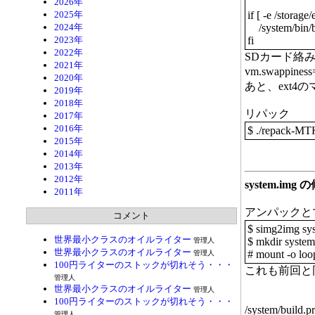
2026年
2025年
if [ -e /storage
2024年
/system/bin/b
2023年
fi
2022年
SDカード絡
2021年
vm.swap
2020年
あと、ext4
2019年
2018年
リパック
2017年
2016年
$ ./repack-MTK
2015年
2014年
2013年
2012年
system.img 
2011年
アンパックと
コメント
$ simg2img sy
世界最小クラスのオイルライター
$ mkdir system
管理人
世界最小クラスのオイルライター
# mount -o loo
管理人
100円ライターのストックが切れそう・・・
これも前回と
管理人
世界最小クラスのオイルライター
管理人
100円ライターのストックが切れそう・・・
/system/build.p
管理人