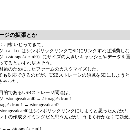
ージの拡張とか
9 3G 四核 いじってきて、
ジ（/data）はシンボリックリンクでSDにリンクすれば消費し
ジ（/storage/sdcard0）にサイズの大きいキャッシュやデ
ってるといずれ尽きそう。
対策のためにまたファームのカスタマイズした。
なくても対応できるのだが、USBストレージの領域をSDにしよう
張もやった。
目的であるUSBストレージ関連は、
torage/sdcard0 → /storage/sdcard1
ge/sdcard1 → /storage/sdcard2
torage/sdcard0はシンボリックリンクにしようと思ったんだが
ントの作成タイミングだと思うんだが、うまく行かなくて断念
d0 ←→ /storage/sdcard1