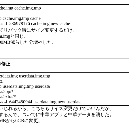
che.img cache.img.tmp
p cache.img.tmp cache
 -s -l 236978176 cache.img.new cache
てリパック時にサイズ変更するだけ。
m.imgと同じ。
mgを100MB減らした分増やした。
gの修正
rdata.img userdata.img.tmp
ta
p userdata.img.tmp userdata
ta/app/*
ta/extra/*
-s -l 6442450944 userdata.img.new userdata
いじれるから、こちらもサイズ変更だけでいいんだが、
するんで、ついでに中華アプリと中華データを消した。
3MBから6GBに変更。