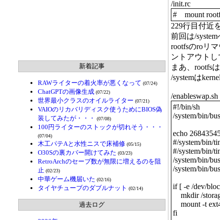
/init.rc
# mount rootfs
229行目付
前回は/sys
rootfsの
ントアウトし
新着記事
まあ、root
/systemは
RAWライターの着火率が悪くなって
(07/24)
ChatGPTの画像生成
(07/22)
/enableswap.sh
世界最小クラスのオイルライター
(07/21)
#!/bin/sh
VAIOのリカバリディスク使うためにBIOS偽
/system/bin/bu
装してみたが・・・
(07/08)
100円ライターのストックが切れそう・・・
echo 268435456
(07/04)
#/system/bin/t
木工パテAと水性ニスで床補修
(05/15)
#/system/bin/t
O30Sの裏カバー開けてみた
(03/23)
/system/bin/b
RetroArchのセーブ数が無限に増えるのを阻
/system/bin/bu
止
(02/23)
中華ゲーム機届いた
(02/16)
if [ -e /dev/bl
タイヤチューブのダブルナット
(02/14)
mkdir /storag
mount -t ext4 
過去ログ
fi