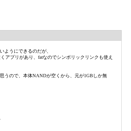
ないようにできるのだが、
ータを置くアプリがあり、fatなのでシンボリックリンクも使え
と思うので、本体NANDが空くから、元が1GBしか無
、
。