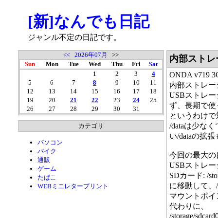
[新]なんでも日記
ジャンル不定の日記です。
<<
2026年07月
>>
内部ストレ
Sun
Mon
Tue
Wed
Thu
Fri
Sat
1
2
3
4
ONDA v71
5
6
7
8
9
10
11
内部ストレー
12
13
14
15
16
17
18
USBストレー
19
20
21
22
23
24
25
ず、長期で使
26
27
28
29
30
31
というわけで
/dataは少
カテゴリ
い/dataの拡
パソコン
バイク
今回の最大の
通販
USBストレージ: /s
ゲーム
SDカード: /stora
たばこ
に移動して、/s
WEBミニレタープリント
マウントポイ
代わりに、
/storage/sdcar