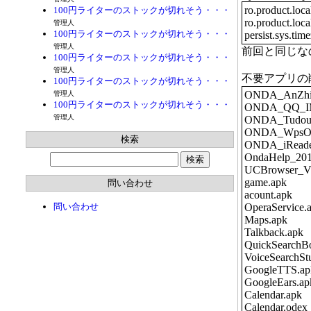
ro.product.loc
100円ライターのストックが切れそう・・・
ro.product.loc
管理人
100円ライターのストックが切れそう・・・
persist.sys.ti
管理人
前回と同じな
100円ライターのストックが切れそう・・・
管理人
不要アプリの
100円ライターのストックが切れそう・・・
ONDA_AnZhi_
管理人
100円ライターのストックが切れそう・・・
ONDA_QQ_IM
管理人
ONDA_Tudou_
ONDA_WpsOff
検索
ONDA_iReade
OndaHelp_201
UCBrowser_V3
game.apk
問い合わせ
acount.apk
問い合わせ
OperaService.
Maps.apk
Talkback.apk
QuickSearchB
VoiceSearchSt
GoogleTTS.ap
GoogleEars.ap
Calendar.apk
Calendar.odex