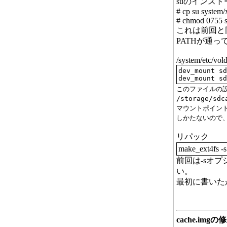
suのインスト
# cp su system/
# chmod 0755 s
これは前回と
PATHが通って
/system/etc/vold
dev_mount sd
dev_mount sd
このファイルの設
/storage/sdc
マウントポイン
しかたないので、
リパック
make_ext4fs -
前回は-sオ
い。
最初に書いた
cache.imgの