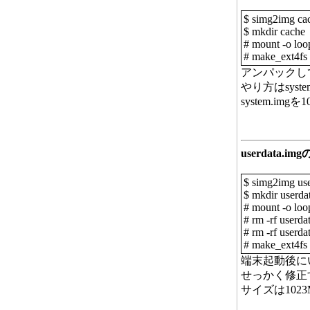
$ simg2img ca
$ mkdir cache
# mount -o loo
# make_ext4fs
アンパックし
やり方はsyste
system.i
userdata.im
$ simg2img use
$ mkdir userda
# mount -o loo
# rm -rf userda
# rm -rf userda
# make_ext4fs 
端末起動後に
せっかく修正
サイズは102