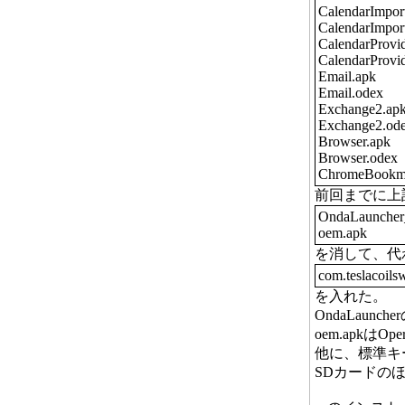
CalendarImport
CalendarImpor
CalendarProvid
CalendarProvi
Email.apk
Email.odex
Exchange2.ap
Exchange2.od
Browser.apk
Browser.odex
ChromeBookma
前回までに上
OndaLauncher
oem.apk
を消して、代
com.teslacoils
を入れた。
OndaLaunc
oem.apk
他に、標準キ
SDカードの