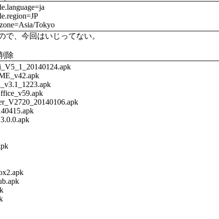
ale.language=ja
ale.region=JP
mezone=Asia/Tokyo
ので、今回はいじってない。
削除
V5_1_20140124.apk
E_v42.apk
v3.1_1223.apk
ice_v59.apk
r_V2720_20140106.apk
40415.apk
.0.0.apk
apk
ox2.apk
ub.apk
k
k