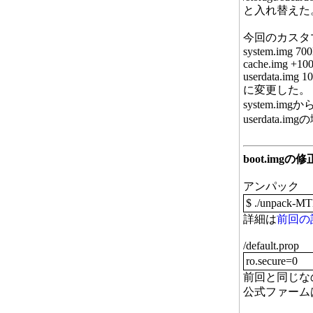
と入れ替えた
今回のカスタ
system.img 7
cache.img +1
userdata.img
に変更した。
system.
userdata
boot.imgの修
アンパック
$ ./unpack-MT
詳細は
前回の
/default.prop
ro.secure=0
前回と同じな
公式ファームはr