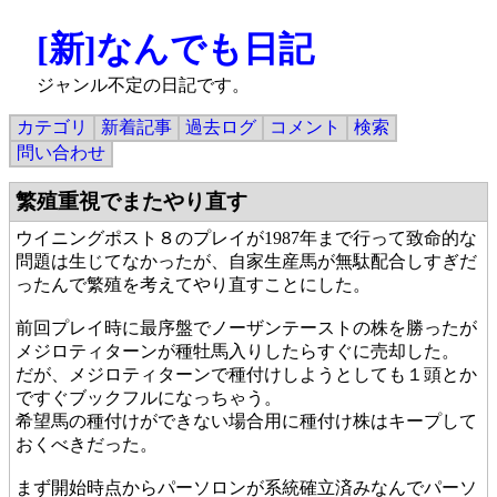
[新]なんでも日記
ジャンル不定の日記です。
カテゴリ
新着記事
過去ログ
コメント
検索
問い合わせ
繁殖重視でまたやり直す
ウイニングポスト８のプレイが1987年まで行って致命的な
問題は生じてなかったが、自家生産馬が無駄配合しすぎだ
ったんで繁殖を考えてやり直すことにした。
前回プレイ時に最序盤でノーザンテーストの株を勝ったが
メジロティターンが種牡馬入りしたらすぐに売却した。
だが、メジロティターンで種付けしようとしても１頭とか
ですぐブックフルになっちゃう。
希望馬の種付けができない場合用に種付け株はキープして
おくべきだった。
まず開始時点からパーソロンが系統確立済みなんでパーソ