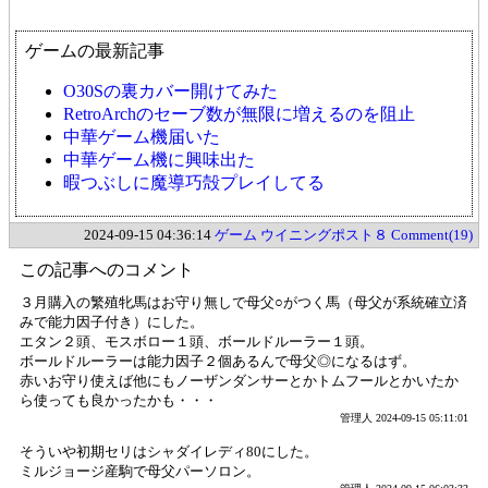
ゲームの最新記事
O30Sの裏カバー開けてみた
RetroArchのセーブ数が無限に増えるのを阻止
中華ゲーム機届いた
中華ゲーム機に興味出た
暇つぶしに魔導巧殻プレイしてる
2024-09-15 04:36:14
ゲーム
ウイニングポスト８
Comment(19)
この記事へのコメント
３月購入の繁殖牝馬はお守り無しで母父○がつく馬（母父が系統確立済
みで能力因子付き）にした。
エタン２頭、モスボロー１頭、ボールドルーラー１頭。
ボールドルーラーは能力因子２個あるんで母父◎になるはず。
赤いお守り使えば他にもノーザンダンサーとかトムフールとかいたか
ら使っても良かったかも・・・
管理人
2024-09-15 05:11:01
そういや初期セリはシャダイレディ80にした。
ミルジョージ産駒で母父パーソロン。