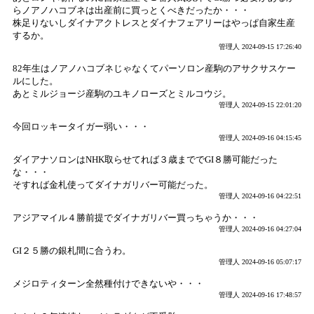
らノアノハコブネは出産前に買っとくべきだったか・・・
株足りないしダイナアクトレスとダイナフェアリーはやっぱ自家生産
するか。
管理人
2024-09-15 17:26:40
82年生はノアノハコブネじゃなくてパーソロン産駒のアサクサスケー
ルにした。
あとミルジョージ産駒のユキノローズとミルコウジ。
管理人
2024-09-15 22:01:20
今回ロッキータイガー弱い・・・
管理人
2024-09-16 04:15:45
ダイアナソロンはNHK取らせてれば３歳まででGI８勝可能だった
な・・・
そすれば金札使ってダイナガリバー可能だった。
管理人
2024-09-16 04:22:51
アジアマイル４勝前提でダイナガリバー買っちゃうか・・・
管理人
2024-09-16 04:27:04
GI２５勝の銀札間に合うわ。
管理人
2024-09-16 05:07:17
メジロティターン全然種付けできないや・・・
管理人
2024-09-16 17:48:57