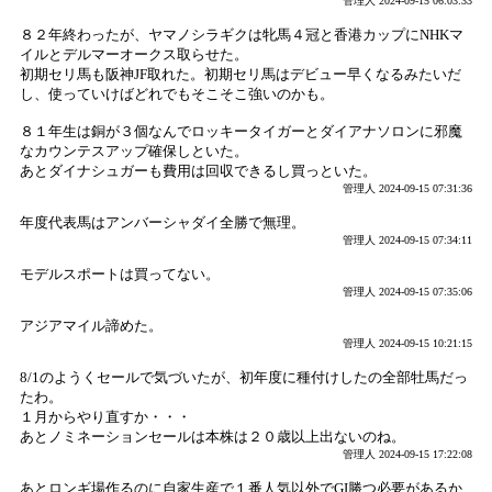
管理人
2024-09-15 06:03:33
８２年終わったが、ヤマノシラギクは牝馬４冠と香港カップにNHKマ
イルとデルマーオークス取らせた。
初期セリ馬も阪神JF取れた。初期セリ馬はデビュー早くなるみたいだ
し、使っていけばどれでもそこそこ強いのかも。
８１年生は銅が３個なんでロッキータイガーとダイアナソロンに邪魔
なカウンテスアップ確保しといた。
あとダイナシュガーも費用は回収できるし買っといた。
管理人
2024-09-15 07:31:36
年度代表馬はアンバーシャダイ全勝で無理。
管理人
2024-09-15 07:34:11
モデルスポートは買ってない。
管理人
2024-09-15 07:35:06
アジアマイル諦めた。
管理人
2024-09-15 10:21:15
8/1のようくセールで気づいたが、初年度に種付けしたの全部牡馬だっ
たわ。
１月からやり直すか・・・
あとノミネーションセールは本株は２０歳以上出ないのね。
管理人
2024-09-15 17:22:08
あとロンギ場作るのに自家生産で１番人気以外でGI勝つ必要があるか