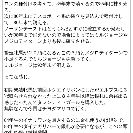
ロンの種付けを考えて、85年末で消えるので85年に株を売
る。
次に86年末にテスコボーイ系の確立を見込んで種付けし
て、86年末で消える。
ノーザンテーストはどうも8だとすぐに確立するか疑わし
いが98年まで消えないので場合によってはミルジョージや
メジロティターンよりも後に確立させる。
繁殖牝馬が２０頭になるとこの３頭とメジロティターンで
不足するんでミルジョージも株買ってく。
ミルジョージは92年末で消える。
ってな感じ。
初期繁殖牝馬は前回ホクエイリボンにしたがエルプスに３
冠取らせられなかった上に８４年生以降は銀札に余裕出る
感じだったんでタレンティドガールを購入した。
無駄なんで今回はチヨダマサコで行く。
84年生のイナリワンを購入するのに金札使うのは絶対で、
83年生のダイナガリバーで銀札が必要になるが、この２頭
の札確保は結構難関。