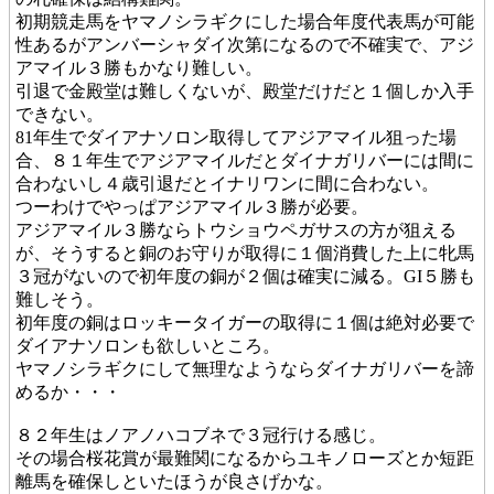
初期競走馬をヤマノシラギクにした場合年度代表馬が可能
性あるがアンバーシャダイ次第になるので不確実で、アジ
アマイル３勝もかなり難しい。
引退で金殿堂は難しくないが、殿堂だけだと１個しか入手
できない。
81年生でダイアナソロン取得してアジアマイル狙った場
合、８１年生でアジアマイルだとダイナガリバーには間に
合わないし４歳引退だとイナリワンに間に合わない。
つーわけでやっぱアジアマイル３勝が必要。
アジアマイル３勝ならトウショウペガサスの方が狙える
が、そうすると銅のお守りが取得に１個消費した上に牝馬
３冠がないので初年度の銅が２個は確実に減る。GI５勝も
難しそう。
初年度の銅はロッキータイガーの取得に１個は絶対必要で
ダイアナソロンも欲しいところ。
ヤマノシラギクにして無理なようならダイナガリバーを諦
めるか・・・
８２年生はノアノハコブネで３冠行ける感じ。
その場合桜花賞が最難関になるからユキノローズとか短距
離馬を確保しといたほうが良さげかな。