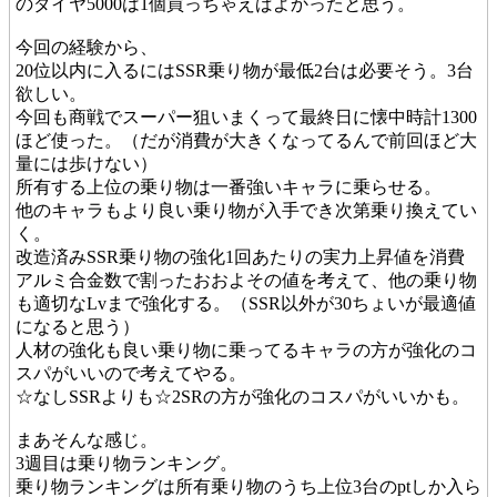
のダイヤ5000は1個買っちゃえばよかったと思う。
今回の経験から、
20位以内に入るにはSSR乗り物が最低2台は必要そう。3台
欲しい。
今回も商戦でスーパー狙いまくって最終日に懐中時計1300
ほど使った。（だが消費が大きくなってるんで前回ほど大
量には歩けない）
所有する上位の乗り物は一番強いキャラに乗らせる。
他のキャラもより良い乗り物が入手でき次第乗り換えてい
く。
改造済みSSR乗り物の強化1回あたりの実力上昇値を消費
アルミ合金数で割ったおおよその値を考えて、他の乗り物
も適切なLvまで強化する。（SSR以外が30ちょいが最適値
になると思う）
人材の強化も良い乗り物に乗ってるキャラの方が強化のコ
スパがいいので考えてやる。
☆なしSSRよりも☆2SRの方が強化のコスパがいいかも。
まあそんな感じ。
3週目は乗り物ランキング。
乗り物ランキングは所有乗り物のうち上位3台のptしか入ら