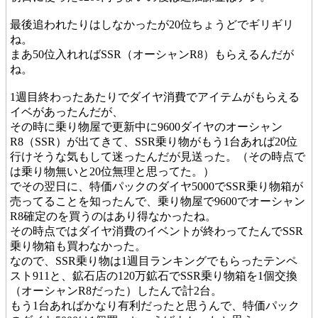
最後追われたりはしなかったが20位ちょうどでギリギリ
ね。
まあ50位入れればSSR（オーシャンR8）もらえるんだが
ね。
1週目終わったあたりでダイヤ消費でアイテムがもらえる
イベがあったんだが、
その時に乗り物屋で更新中に9600ダイヤのオーシャン
R8（SSR）が出てきて、SSR乗り物がもう1台あれば20位
行けそうな気もして迷ったんだが見送った。（その時点で
は乗り物無いと20位無理と思ってた。）
でその翌日に、特価パックのダイヤ5000でSSR乗り物箱が
売ってることを知ったんで、乗り物屋で9600でオーシャン
R8確定のを買うのはあり得なかったね。
その時点ではダイヤ消費のイベントが終わってたんでSSR
乗り物箱も買わなかった。
なので、SSR乗り物は1週目ランキングでもらったテンペ
スト911と、鉱石店の120万鉱石でSSR乗り物箱を1個交換
（オーシャンR8だった）したんで計2台。
もう1台あればかなり有利だったと思うんで、特価パック