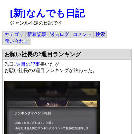
[新]なんでも日記
ジャンル不定の日記です。
カテゴリ
新着記事
過去ログ
コメント
検索
問い合わせ
お願い社長の2週目ランキング
先日
1週目の記事
書いたが
お願い社長の2週目ランキングが終わった。