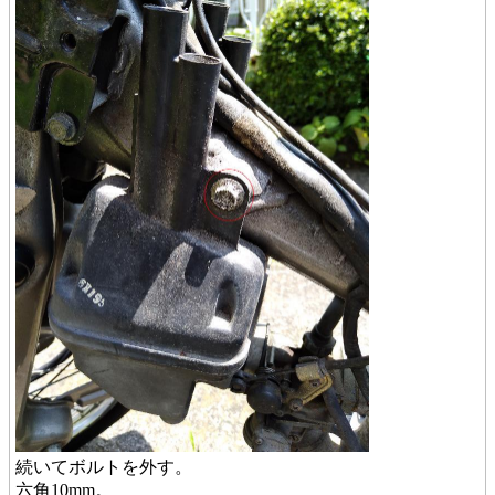
続いてボルトを外す。
六角10mm。