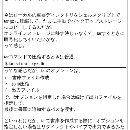
今はローカルの重要ディレクトリをシェルスクリプトで
tar.gz に圧縮して、たまに手動でバックアップストレージ
にコピーしてるんだが、
オンラインストレージに移す時じゃなくて、tarするときに
暗号化しちゃいたいかな。
って感じ。
tarコマンドで圧縮するときは普通、
$ tar czf test.tar.gz dir
ってな感じだが、tarのオプションは、
c = 書庫ファイル作成
z = gzip圧縮
f = 出力ファイル
で、fオプションを指定した場合は続けて出力ファイルを
指定して、
最後に書庫に追加するパスを渡す。
というわけだが、tarで書庫を作成する際に f オプションを
指定しない場合はリダイレクトやパイプで出力できるみた