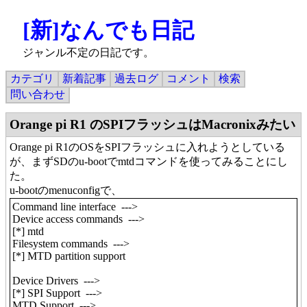
[新]なんでも日記
ジャンル不定の日記です。
カテゴリ
新着記事
過去ログ
コメント
検索
問い合わせ
Orange pi R1 のSPIフラッシュはMacronixみたい
Orange pi R1のOSをSPIフラッシュに入れようとしている
が、まずSDのu-bootでmtdコマンドを使ってみることにし
た。
u-bootのmenuconfigで、
Command line interface --->
Device access commands --->
[*] mtd
Filesystem commands --->
[*] MTD partition support
Device Drivers --->
[*] SPI Support --->
MTD Support --->