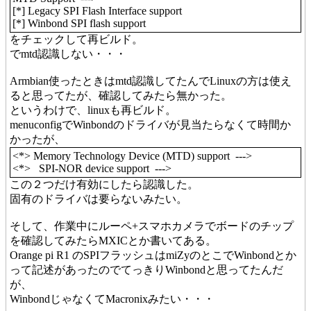
[*] Legacy SPI Flash Interface support
[*] Winbond SPI flash support
をチェックして再ビルド。
でmtd認識しない・・・
Armbian使ったときはmtd認識してたんでLinuxの方は使え
ると思ってたが、確認してみたら無かった。
というわけで、linuxも再ビルド。
menuconfigでWinbondのドライバが見当たらなくて時間か
かったが、
<*> Memory Technology Device (MTD) support --->
<*> SPI-NOR device support --->
この２つだけ有効にしたら認識した。
固有のドライバは要らないみたい。
そして、作業中にルーペ+スマホカメラでボードのチップ
を確認してみたらMXICとか書いてある。
Orange pi R1 のSPIフラッシュはmiZyのとこでWinbondとか
って記述があったのでてっきりWinbondと思ってたんだ
が、
WinbondじゃなくてMacronixみたい・・・