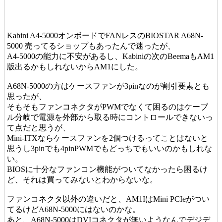
Kabini A4-5000オンボードでFANレスのBIOSTAR A68N-
5000 売ってるショップもあったんで迷ったが、
A4-5000の能力に不安があるし、Kabiniの次のBeemaもAM1
版出るかもしれないからAM1にした。
A68N-5000の方はケースファンが3pinなのが割引要素とも
思ったが、
そもそもファンコネクタがPWMでなくて困るのはケーブ
ル分岐で電源を外部から取る時にコントロールできないっ
て点だと思うが、
Mini-ITXならケースファンを2個つけるってことはないと
思うし3pinでも4pinPWMでもどっちでもいいのかもしれな
い。
BIOSに十分なファンコン機能がついてなかったら困るけ
ど、それは買ってみないとわからないな。
ファンコネクタ以外の違いだと、AM1IはMini PCIeがつい
てるけどA68N-5000にはないのかな。
あと、A68N-5000はDVIコネクタが無いようなんでデジデ