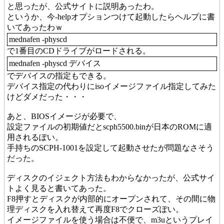
と思ったが、公式サイトに説明あったわ。
というか、今-helpオプションつけて起動したらヘルプに書
いてあったわｗ
mednafen -physcd
で1番目のCDドライブがロードされる。
mednafen -physcd デバイス
でデバイスの指定もできる。
デバイス指定の代わりにisoイメージファイル指定してみた
けどダメだった・・・
あと、BIOSイメージが必要で、
設定ファイルの初期値だとscph5500.binが日本のROMに適
用されるぽい。
手持ちのSCPH-1001を設定して起動させたが問題なさそう
だった。
ディスクのイジェクト方法もわからなかったが、公式サイ
トよく見ると書いてあった。
F8押すとディスクが内部的にオープンされて、その間に物
理ディスクを入れ替えて再度F8でクローズぽい。
イメージファイルを使う場合は不便で、m3uというプレイ