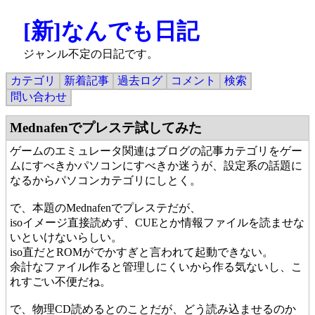
[新]なんでも日記
ジャンル不定の日記です。
カテゴリ
新着記事
過去ログ
コメント
検索
問い合わせ
Mednafenでプレステ試してみた
ゲームのエミュレータ関連はブログの記事カテゴリをゲー
ムにすべきかパソコンにすべきか迷うが、設定系の話題に
なるからパソコンカテゴリにしとく。
で、本題のMednafenでプレステだが、
isoイメージ直接読めず、CUEとか情報ファイルを読ませな
いといけないらしい。
iso直だとROMがでかすぎと言われて起動できない。
余計なファイル作ると管理しにくいから作る気ないし、こ
れすごい不便だね。
で、物理CD読めるとのことだが、どう読み込ませるのか