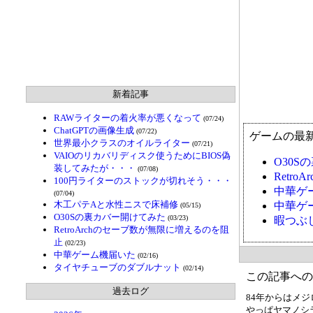
新着記事
RAWライターの着火率が悪くなって
(07/24)
ChatGPTの画像生成
(07/22)
ゲームの最
世界最小クラスのオイルライター
(07/21)
VAIOのリカバリディスク使うためにBIOS偽
O30
装してみたが・・・
(07/08)
Retr
100円ライターのストックが切れそう・・・
中華ゲ
(07/04)
木工パテAと水性ニスで床補修
中華ゲ
(05/15)
O30Sの裏カバー開けてみた
(03/23)
暇つぶ
RetroArchのセーブ数が無限に増えるのを阻
止
(02/23)
中華ゲーム機届いた
(02/16)
タイヤチューブのダブルナット
(02/14)
この記事への
過去ログ
84年からはメ
やっぱヤマノシ