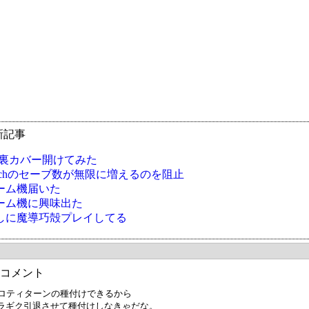
新記事
Sの裏カバー開けてみた
oArchのセーブ数が無限に増えるのを阻止
ーム機届いた
ーム機に興味出た
しに魔導巧殻プレイしてる
コメント
ジロティターンの種付けできるから
ラギク引退させて種付けしなきゃだな。