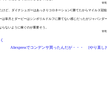
管理
ったけど、ダイナシュガーはあっさりコロネーションC勝てたからマイル３冠
ーは皐月とダービーはシンボリルドルフに勝てない感じだったがジャパンダ
ならないように稼ぐのが重要そう。
管理
く
Aliexpressでコンデンサ買ったんだが・・・
[やり直し