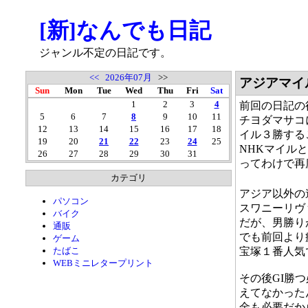
[新]なんでも日記
ジャンル不定の日記です。
<<
2026年07月
>>
アジアマイ
Sun
Mon
Tue
Wed
Thu
Fri
Sat
1
2
3
4
前回の日記の
5
6
7
8
9
10
11
チヨダマサコ
12
13
14
15
16
17
18
イル３勝する
19
20
21
22
23
24
25
NHKマイル
26
27
28
29
30
31
ってわけで再
カテゴリ
アジア以外の
パソコン
スワニーリヴ
バイク
だが、男勝り
通販
でも前回より
ゲーム
たばこ
宝塚１番人気
WEBミニレタープリント
その後GI勝
えてなかった
金も必要だか