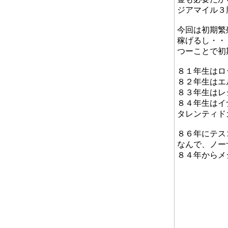
ジアマイル３
今回は初期繁
稼げるし・・
つーことで初
８１年生はロ
８２年生はエ
８３年生はレ
８４年生はイ
タレンティド
８６年にテス
なんで、ノー
８４年からメ