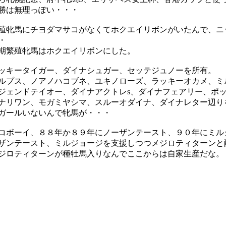
勝は無理っぽい・・・
殖牝馬にチヨダマサコがなくてホクエイリボンがいたんで、ニ
・
期繁殖牝馬はホクエイリボンにした。
ッキータイガー、ダイナシュガー、セッテジュノーを所有。
ルプス、ノアノハコブネ、ユキノローズ、ラッキーオカメ、ミ
ジェンドテイオー、ダイナアクトレs、ダイナフェアリー、ポ
ナリワン、モガミヤシマ、スルーオダイナ、ダイナレター辺り
ガールいないんで牝馬が・・・
コボーイ、８８年か８９年にノーザンテースト、９０年にミル
ザンテースト、ミルジョージを支援しつつメジロティターンと
ジロティターンが種牡馬入りなんでここからは自家生産だな。