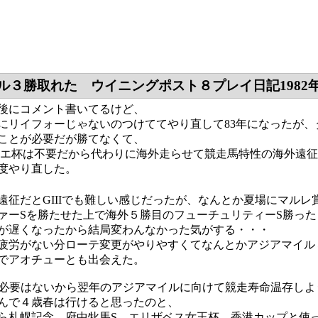
ル３勝取れた ウイニングポスト８プレイ日記1982
後にコメント書いてるけど、
にリイフォーじゃないのつけててやり直して83年になったが
ことが必要だが勝てなくて、
とエ杯は不要だから代わりに海外走らせて競走馬特性の海外遠
度やり直した。
遠征だとGIIIでも難しい感じだったが、なんとか夏場にマル
ァーSを勝たせた上で海外５勝目のフューチュリティーS勝っ
が遅くなったから結局変わんなかった気がする・・・
疲労がない分ローテ変更がやりやすくてなんとかアジアマイル
でアオチューとも出会えた。
つ必要はないから翌年のアジアマイルに向けて競走寿命温存し
んで４歳春は行けると思ったのと、
ら札幌記念、府中牝馬S、エリザベス女王杯、香港カップと使