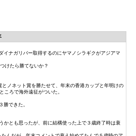
年
、ダイナガリバー取得するのにヤマノシラギクがアジアマ
征つけたら勝てないか？
レ賞とノネット賞を勝たせて、年末の香港カップと年明けの
たところで海外遠征がついた。
３勝できた。
ようかとも思ったが、前に結構使った上で３歳終了時は衰
ったんだが、年末コメントで衰え始めてたんで５歳時のア