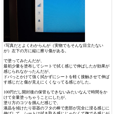
↑写真だとよくわからんが（実物でもそんな目立たない
が）左下の方に縦に擦り傷がある。
で塗ってみたんだが、
最初少量を塗布してシートで拭く感じで伸ばしたが効果が
感じられなかったんだが、
ドバっとかけて強く拭かずにシートを軽く接触させて伸ば
す感じだと傷が見えにくくなってる感じがした。
100円だし開封後の保管もできないみたいなんで時間をか
けて全量塗っちゃうことにしたが、
塗り方のコツを掴んだ感じで、
液晶を傾けたり容器のフタの棒で患部が完全に浸る感じに
伸ばして、シートは拭き取る感じじゃなくて撫でる感じが