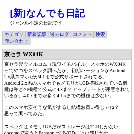
[新]なんでも日記
ジャンル不定の日記です。
カテゴリ
新着記事
過去ログ
コメント
検索
問い合わせ
京セラ WX04K
京セラ製ウィルコム（現ワイモバイル）スマホのWX04K
ってやつをスペック調べたが、初期バージョンがAndroid
2.x系スマホだが4.1まで公式サポートされてる。
Android 2.x系のスマホでもメモリが1GB搭載されている機
種は殆どの機種で公式に4.xまでアップデートが用意されて
いるが、4.0.xまでが多く4.1.xまでの機種は少ない。
このスマホ安そうな気がするし結構お買い得じゃね？
思って調べてみた。
スペックはメモリ1GBだがストレージは2GBしかない。
docomoで言うとPanasonicのP-02Dに近い感じかね。