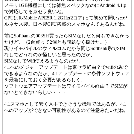
メモリ1GB機種にしては雑魚スペックなのにAndroid 4.1ま
で対応してる京セラ良いね。
CPUはR-Mobile APE5R 1.2GHz(2コア)って初めて聞いたが
ルネサス製。日本製CPU搭載のスマホなんてあるんだね。
前にSoftbankの003SH買ったらSIMなしだと何もできなかっ
たけど、（2台買って2個とも問題なく捌けた。）
現ワイモバイルのウィルコムだから同じSoftbank系でSIM
なしでどうなのか怪しいと思ったのだが、
SIMなしでWifi使えるようなのだが、
4.1へのメジャーアップデートは京セラ経由？でwifiのみで
できるようなのだが、4.1アップデートの条件ソフトウェア
を最新にしておく必要があるらしく、
ソフトウェアアップデートはワイモバイル経由？でSIMが
ないとできないらしい・・・
4.1スマホとして安く入手できそうな機種ではあるが、4.1
へのアップができない可能性があるので注意みたいだね。