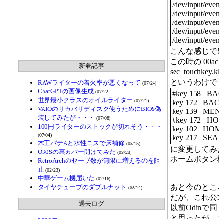
/dev/input/ev
/dev/input/eve
/dev/input/eve
/dev/input/eve
/dev/input/eve
こんな感じで
この時の 00ac
新着記事
sec_tou
というわけで sec
RAWライターの着火率が悪くなって
(07/24)
ChatGPTの画像生成
(07/22)
#key 158 
世界最小クラスのオイルライター
(07/21)
key 172 B
VAIOのリカバリディスク使うためにBIOS偽
key 139 M
装してみたが・・・
(07/08)
#key 172 
100円ライターのストックが切れそう・・・
key 102 H
(07/04)
key 217 S
木工パテAと水性ニスで床補修
(05/15)
に変更してみ
O30Sの裏カバー開けてみた
(03/23)
ホームボタン
RetroArchのセーブ数が無限に増えるのを阻
止
(02/23)
中華ゲーム機届いた
(02/16)
あと今のとこ
タイヤチューブのダブルナット
(02/14)
だが、これ公式
過去ログ
以前Odin
と思ったが、