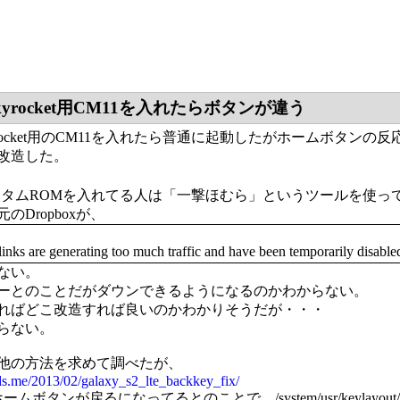
skyrocket用CM11を入れたらボタンが違う
skyrocket用のCM11を入れたら普通に起動したがホームボタンの
改造した。
にカスタムROMを入れてる人は「一撃ほむら」というツールを使って
のDropboxが、
links are generating too much traffic and have been temporarily disable
ない。
ーとのことだがダウンできるようになるのかわからない。
ればどこ改造すれば良いのかわかりそうだが・・・
らない。
他の方法を求めて調べたが、
ods.me/2013/02/galaxy_s2_lte_backkey_fix/
ボタンが戻るになってるとのことで、/system/usr/keylayout/mel