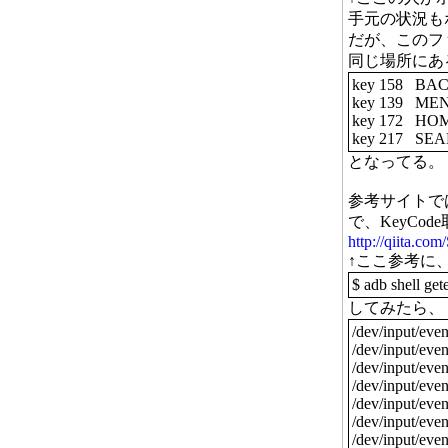
手元の状況も
だが、このフ
同じ場所にある 
key 158 B
key 139 M
key 172 H
key 217 S
となってる。
参考サイトで
で、KeyC
http://qiita.c
↑ここ参考に
$ adb shell get
してみたら、
/dev/input/eve
/dev/input/ev
/dev/input/eve
/dev/input/ev
/dev/input/ev
/dev/input/ev
/dev/input/ev