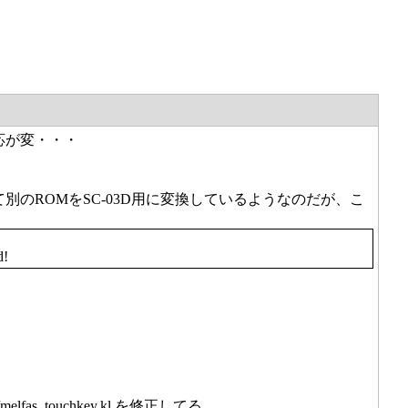
反応が変・・・
別のROMをSC-03D用に変換しているようなのだが、こ
d!
fas_touchkey.kl を修正してる。