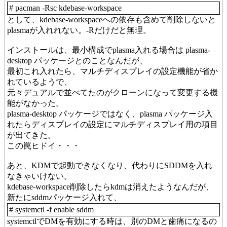
# pacman -Rsc kdebase-workspace
として、kdebase-workspaceへの依存も含めて削除しないと
plasmaが入れれない。-Rだけだと無理。
インストールは、最小構成でplasma入れる場合は plasma-
desktop パッケージとのことなんだが、
最初これ入れたら、マルチディスプレイの設定機能が省か
れているようで、
元々デュアルで並べてたのがクローンになって変更する機
能がなかった。
plasma-desktop パッケージではなく、plasma パッケージ入
れたらディスプレイの設定にマルチディスプレイ用の項目
が出てきた。
この罠ヒドイ・・・
あと、KDMで起動できなくなり、代わりにSDDMを入れ
なきゃいけない。
kdebase-workspace削除したらkdmは消えたようなんだが、
新たにsddmパッケージ入れて、
# systemctl -f enable sddm
systemctlでDMを有効にする時は、別のDMと歯痛になるの