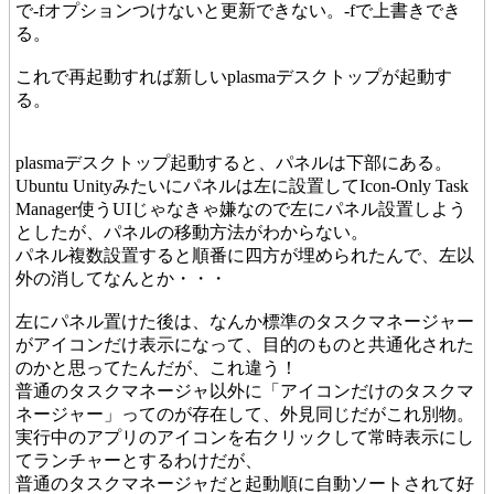
で-fオプションつけないと更新できない。-fで上書きでき
る。
これで再起動すれば新しいplasmaデスクトップが起動す
る。
plasmaデスクトップ起動すると、パネルは下部にある。
Ubuntu Unityみたいにパネルは左に設置してIcon-Only Task
Manager使うUIじゃなきゃ嫌なので左にパネル設置しよう
としたが、パネルの移動方法がわからない。
パネル複数設置すると順番に四方が埋められたんで、左以
外の消してなんとか・・・
左にパネル置けた後は、なんか標準のタスクマネージャー
がアイコンだけ表示になって、目的のものと共通化された
のかと思ってたんだが、これ違う！
普通のタスクマネージャ以外に「アイコンだけのタスクマ
ネージャー」ってのが存在して、外見同じだがこれ別物。
実行中のアプリのアイコンを右クリックして常時表示にし
てランチャーとするわけだが、
普通のタスクマネージャだと起動順に自動ソートされて好