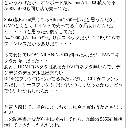
というわけだが、オンボード版Kabini A4-5000積んでる
A68N-5000も同じ店で売ってた。
Soket版Kabini買うならAthlon 5350一択だと思うんだが、
GMOとくとくポイントで売ってる店が品切れなんだよ
ね・・・（と思ったが復活してた）
A4-5000はAthlon 5350より低スペックだが、TDPが15Wで
ファンレスだからありだな・・・
ってわけでBIOSTAR A68N-5000調べたんだが、FANコネ
クタが3pinだった・・・
あと、HDMIコネクタはあるがDVIコネクタ無いんで、デ
ジデジのデュアルは出来ない。
BIOSにファンコンついてるみたいだし、CPUがファンレ
スだし、ケースファンもつけないつもりだったから、どう
でもいいかもしれんが・・・
と言う感じで、場合によっちゃこれ今月買おうかとも思っ
たが、
この記事書きながら更に検索してたら、Athlon 5350在庫復
活してそうだったんだよね。