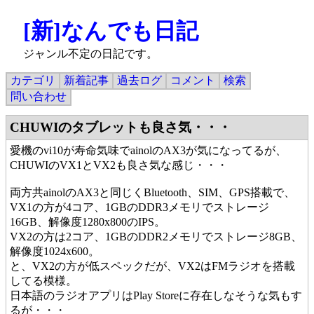
[新]なんでも日記
ジャンル不定の日記です。
カテゴリ
新着記事
過去ログ
コメント
検索
問い合わせ
CHUWIのタブレットも良さ気・・・
愛機のvi10が寿命気味でainolのAX3が気になってるが、
CHUWIのVX1とVX2も良さ気な感じ・・・
両方共ainolのAX3と同じくBluetooth、SIM、GPS搭載で、
VX1の方が4コア、1GBのDDR3メモリでストレージ
16GB、解像度1280x800のIPS。
VX2の方は2コア、1GBのDDR2メモリでストレージ8GB、
解像度1024x600。
と、VX2の方が低スペックだが、VX2はFMラジオを搭載
してる模様。
日本語のラジオアプリはPlay Storeに存在しなそうな気もす
るが・・・