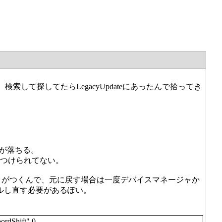
様なんだが、検索して探してたらLegacyUpdateにあったんで拾ってき
lboxが落ちる。
は見つけられてない。
マークがつくんで、元に戻す場合は一度デバイスマネージャか
ールし直す必要があるぽい。
ordShift" 0