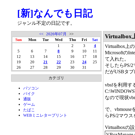
[新]なんでも日記
ジャンル不定の日記です。
<<
2026年07月
>>
Virtual
Sun
Mon
Tue
Wed
Thu
Fri
Sat
1
2
3
4
Virtualb
5
6
7
8
9
10
11
Microsoft
12
13
14
15
16
17
18
て入れた。
19
20
21
22
23
24
25
そしたらPS
26
27
28
29
30
31
だがUSBタ
カテゴリ
vbsfを利用する
パソコン
C:\WINDOWS
バイク
なので現状vb
通販
ゲーム
で、vbmo
たばこ
WEBミニレタープリント
らPS/2マ
Virtualb
VBoxManage se