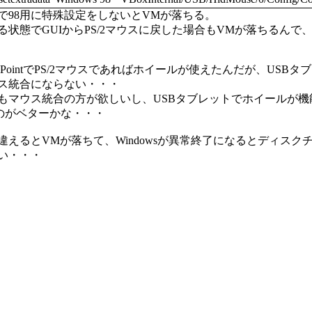
で98用に特殊設定をしないとVMが落ちる。
る状態でGUIからPS/2マウスに戻した場合もVMが落ちるんで、
elliPointでPS/2マウスであればホイールが使えたんだが、U
ス統合にならない・・・
もマウス統合の方が欲しいし、USBタブレットでホイールが機能
うのがベターかな・・・
違えるとVMが落ちて、Windowsが異常終了になるとディス
い・・・