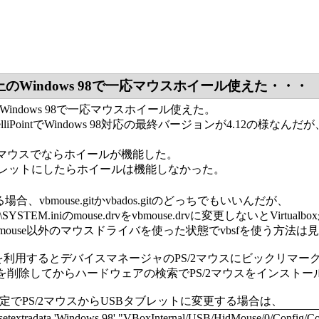
box上のWindows 98で一応マウスホイール使えた・・・
ox上のWindows 98で一応マウスホイール使えた。
のIntelliPointでWindows 98対応の最終バージョンが4.12の
/2マウスでならホイールが機能した。
ブレットにしたらホイールは機能しなかった。
場合、vbmouse.gitかvbados.gitのどっちでもいいんだが、
\SYSTEM.iniのmouse.drvをvbmouse.drvに変更しないとVirtua
mouse以外のマウスドライバを使った状態でvbsfを使う方法
useを利用するとデバイスマネージャのPS/2マウスにビックリ
ウスを削除してからハードウェアの検索でPS/2マウスをインスト
oxの設定でPS/2マウスからUSBタブレットに変更する場合は、
textradata 'Windows 98' "VBoxInternal/USB/HidMouse/0/Config/Co