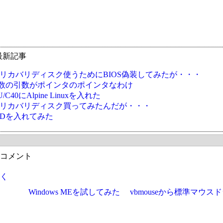
最新記事
Oのリカバリディスク使うためにBIOS偽装してみたが・・・
nv関数の引数がポインタのポインタなわけ
U/C40にAlpine Linuxを入れた
Oのリカバリディスク買ってみたんだが・・・
BSDを入れてみた
コメント
く
Windows MEを試してみた
vbmouseから標準マウ