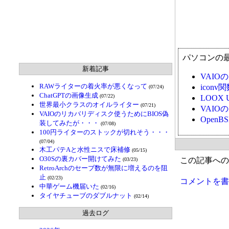
パソコンの
新着記事
VAI
RAWライターの着火率が悪くなって
ico
(07/24)
ChatGPTの画像生成
(07/22)
LOOX 
世界最小クラスのオイルライター
(07/21)
VAI
VAIOのリカバリディスク使うためにBIOS偽
Open
装してみたが・・・
(07/08)
100円ライターのストックが切れそう・・・
(07/04)
木工パテAと水性ニスで床補修
(05/15)
O30Sの裏カバー開けてみた
この記事への
(03/23)
RetroArchのセーブ数が無限に増えるのを阻
止
(02/23)
コメントを書
中華ゲーム機届いた
(02/16)
タイヤチューブのダブルナット
(02/14)
過去ログ