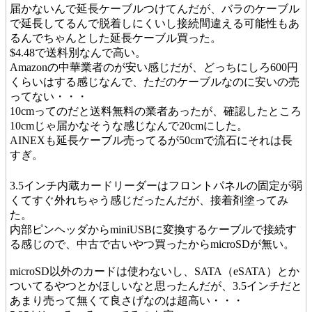
届かないんで延長ケーブルつけてんだが、バラのケーブル
で延長してるんで脱着しにくいし接続間違える可能性もあ
るんでちゃんとした延長ケーブル買った。
$4.48で送料別なんで高い。
Amazonの中華業者のが安い感じだが、どっちにしろ600円
くらいはする感じなんで、ただのケーブルなのに安いの売
ってない・・・
10cmってのだと送料無料の業者あったが、確認したところ
10cmじゃ届かなそうな感じなんで20cmにした。
AINEXも延長ケーブル売ってるが50cmで流石にそれは長
すぎ。
3.5インチ内蔵カードリーダーはフロントパネルの固定が弱
くてすぐ外れちゃう感じだったんだが、接着剤塗ってみ
た。
内部ピンヘッダからminiUSBに変換するケーブルで接続す
る感じので、中古で古いやつ買ったからmicroSDが無い。
microSD以外のカードは使わないし、SATA（eSATA）とか
ついてるやつとかほしいなと思ったんだが、3.5インチだと
あまり売って無くて良さげなのは超高い・・・