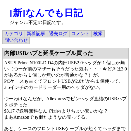
[新]なんでも日記
ジャンル不定の日記です。
カテゴリ
新着記事
過去ログ
コメント
検索
問い合わせ
内部USBハブと延長ケーブル買った
ASUS Prime N100I-D D4の内部USB2.0ヘッダが１個しか無
い（つーか前のマザーもそうだった気も・・・今どきは3.0
があるから１個しか無いのが普通かな？）が、
PCケースも古くてフロントUSBが2.0だから１個使って、
3.5インチのカードリーダー用のヘッダがない。
つーわけなんだが、Aliexpressでピンヘッダ直結のUSBハブ
をポチった。
$3.17で送料無料なんで国内よりちょい安いかな？
まあAmazonでも似たようなの売ってる。
あと、ケースのフロントUSBケーブルが短くてヘッダまで