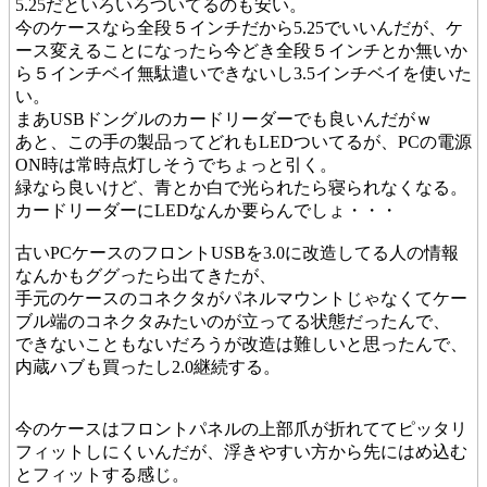
5.25だといろいろついてるのも安い。
今のケースなら全段５インチだから5.25でいいんだが、ケ
ース変えることになったら今どき全段５インチとか無いか
ら５インチベイ無駄遣いできないし3.5インチベイを使いた
い。
まあUSBドングルのカードリーダーでも良いんだがｗ
あと、この手の製品ってどれもLEDついてるが、PCの電源
ON時は常時点灯しそうでちょっと引く。
緑なら良いけど、青とか白で光られたら寝られなくなる。
カードリーダーにLEDなんか要らんでしょ・・・
古いPCケースのフロントUSBを3.0に改造してる人の情報
なんかもググったら出てきたが、
手元のケースのコネクタがパネルマウントじゃなくてケー
ブル端のコネクタみたいのが立ってる状態だったんで、
できないこともないだろうが改造は難しいと思ったんで、
内蔵ハブも買ったし2.0継続する。
今のケースはフロントパネルの上部爪が折れててピッタリ
フィットしにくいんだが、浮きやすい方から先にはめ込む
とフィットする感じ。