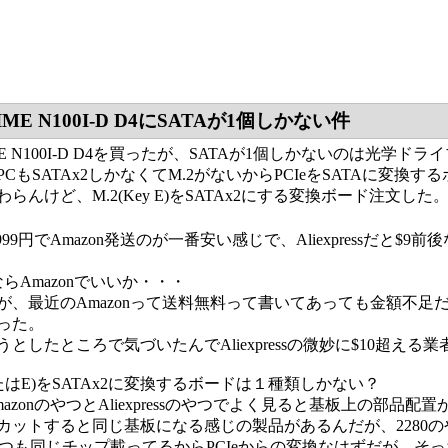
IME N100I-D D4にSATAが1個しかない件
IME N100I-D D4を買ったが、SATAが1個しかないのは
CもSATAx2しかなくてM.2がないからPCIeをSATAに変
らんけど、M.2(Key E)をSATAx2にする変換ボード注文した
1999円でAmazon発送のが一番安い感じで、Aliexpressだと
ならAmazonでいいか・・・
が、最近のAmazonって送料無料って書いてあっても金額不
った。
としたところで気づいたんでAliexpressの微妙に$10超える
 AまたはE)をSATAx2に変換するボードは１種類しかない？
azonのやつとAliexpressのやつでよく見ると基板上の部品
をカットすると同じ基板になる感じの製品があるんだが、2280の
やつも同じチップ載ってるからPCIeからの変換なはずだが、そっ