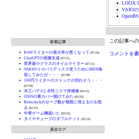
LOOX 
VAI
Open
この記事への
新着記事
RAWライターの着火率が悪くなって
(07/24)
コメントを書
ChatGPTの画像生成
(07/22)
世界最小クラスのオイルライター
(07/21)
VAIOのリカバリディスク使うためにBIOS偽
装してみたが・・・
(07/08)
100円ライターのストックが切れそう・・・
(07/04)
木工パテAと水性ニスで床補修
(05/15)
O30Sの裏カバー開けてみた
(03/23)
RetroArchのセーブ数が無限に増えるのを阻
止
(02/23)
中華ゲーム機届いた
(02/16)
タイヤチューブのダブルナット
(02/14)
過去ログ