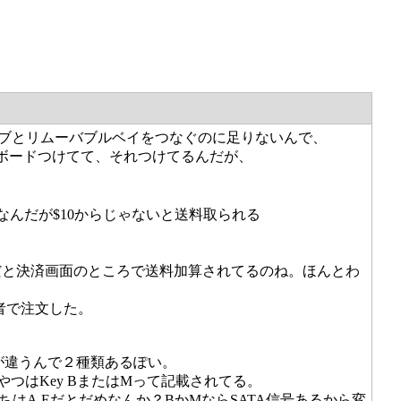
光学ドライブとリムーバブルベイをつなぐのに足りないんで、
換するボードつけてて、それつけてるんだが、
。
$9前後なんだが$10からじゃないと送料取られる
足だと決済画面のところで送料加算されてるのね。ほんとわ
業者で注文した。
配置が違うんで２種類あるぽい。
やつはKey BまたはMって記載されてる。
ちはA,Eだとだめなんか？BかMならSATA信号あるから変