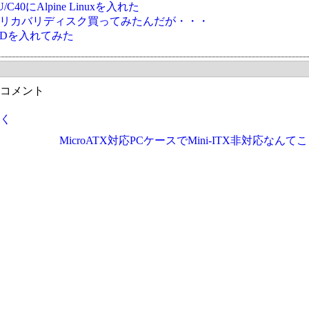
U/C40にAlpine Linuxを入れた
Oのリカバリディスク買ってみたんだが・・・
BSDを入れてみた
コメント
く
MicroATX対応PCケースでMini-ITX非対応なん