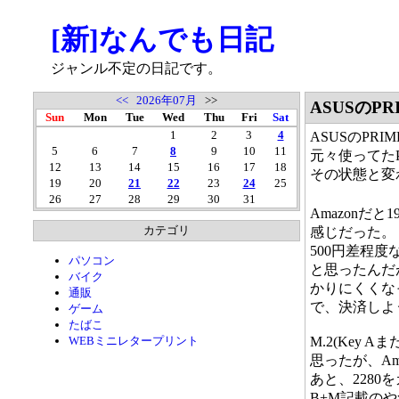
[新]なんでも日記
ジャンル不定の日記です。
<<
2026年07月
>>
ASUSのPR
Sun
Mon
Tue
Wed
Thu
Fri
Sat
1
2
3
4
ASUSのPR
5
6
7
8
9
10
11
元々使ってたP
12
13
14
15
16
17
18
その状態と変わ
19
20
21
22
23
24
25
26
27
28
29
30
31
Amazonだと
カテゴリ
感じだった。
500円差程度
パソコン
と思ったんだ
バイク
かりにくくな
通販
で、決済しよう
ゲーム
たばこ
WEBミニレタープリント
M.2(Key
思ったが、Am
あと、2280
B+M記載の