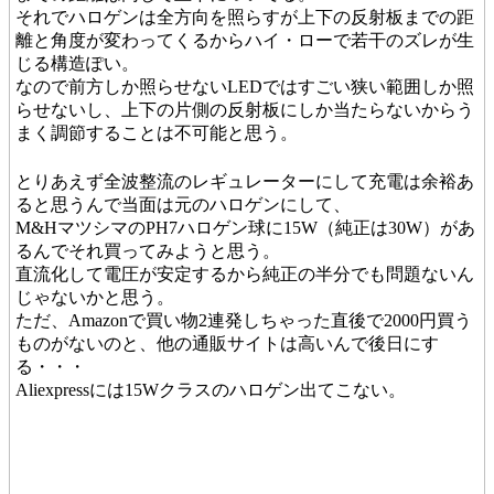
それでハロゲンは全方向を照らすが上下の反射板までの距
離と角度が変わってくるからハイ・ローで若干のズレが生
じる構造ぽい。
なので前方しか照らせないLEDではすごい狭い範囲しか照
らせないし、上下の片側の反射板にしか当たらないからう
まく調節することは不可能と思う。
とりあえず全波整流のレギュレーターにして充電は余裕あ
ると思うんで当面は元のハロゲンにして、
M&HマツシマのPH7ハロゲン球に15W（純正は30W）があ
るんでそれ買ってみようと思う。
直流化して電圧が安定するから純正の半分でも問題ないん
じゃないかと思う。
ただ、Amazonで買い物2連発しちゃった直後で2000円買う
ものがないのと、他の通販サイトは高いんで後日にす
る・・・
Aliexpressには15Wクラスのハロゲン出てこない。