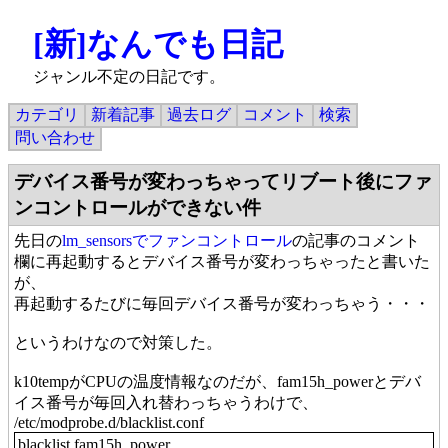
[新]なんでも日記
ジャンル不定の日記です。
カテゴリ
新着記事
過去ログ
コメント
検索
問い合わせ
デバイス番号が変わっちゃってリブート後にファ
ンコントロールができない件
先日の
lm_sensorsでファンコントロール
の記事のコメント
欄に再起動するとデバイス番号が変わっちゃったと書いた
が、
再起動するたびに毎回デバイス番号が変わっちゃう・・・
というわけなので対策した。
k10tempがCPUの温度情報なのだが、fam15h_powerとデバ
イス番号が毎回入れ替わっちゃうわけで、
/etc/modprobe.d/blacklist.conf
blacklist fam15h_power