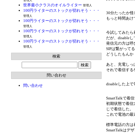
管理人
世界最小クラスのオイルライター
管理人
100円ライターのストックが切れそう・・・
30分たったか
管理人
もっと時間あけ
100円ライターのストックが切れそう・・・
管理人
100円ライターのストックが切れそう・・・
今試してみたら
管理人
だが、disab
100円ライターのストックが切れそう・・・
発信元の方は呼
管理人
SIPは繋がっ
どうしたもんか
検索
あと、充電しっ
それで着信する
問い合わせ
disableし
問い合わせ
SmartTalk
初期状態で着信
じで着信した。
これで電池の最
標準電話の方は着
SmartTalk