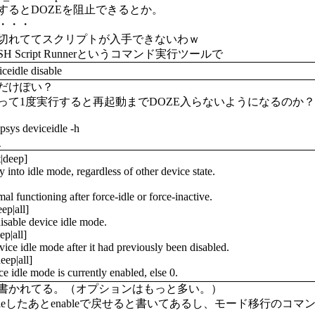
するとDOZEを阻止できるとか。
・・・
切れててスクリプトが入手できないわｗ
 Script Runnerというコマンド実行ツールで
ceidle disable
だけぽい？
って1度実行すると再起動までDOZE入らないようになるのか？
psys deviceidle -h
、
t|deep]
into idle mode, regardless of other device state.
functioning after force-idle or force-inactive.
eep|all]
sable device idle mode.
ep|all]
ce idle mode after it had previously been disabled.
eep|all]
ce idle mode is currently enabled, else 0.
書かれてる。（オプションはもっと多い。）
bleしたあとenableで戻せると書いてあるし、モード移行のコマンドはfo