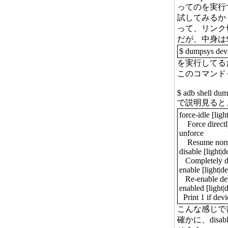
ってのを実行
試してみるか
って、リンク
だが、中身はSH
$ dumpsys devi
を実行してる
このコマンド
$ adb shell dum
で説明見ると
force-idle [ligh
Force directly 
unforce
Resume normal 
disable [light|d
Completely di
enable [light|de
Re-enable devi
enabled [light|d
Print 1 if devi
こんな感じで
確かに、disa