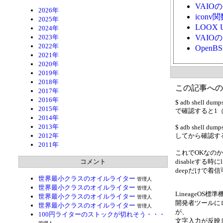
VAI
2026年
ico
2025年
LOOX 
2024年
2023年
VAI
2022年
Open
2021年
2020年
2019年
2018年
この記事への
2017年
2016年
$ adb shell dump
2015年
で確認すると1
2014年
2013年
$ adb shell dumps
2012年
してから確認す
2011年
これでOKなの
コメント
disableする時に
deepだけで着
世界最小クラスのオイルライター
管理人
世界最小クラスのオイルライター
管理人
LineageOS標
世界最小クラスのオイルライター
管理人
開発者ツールにロー
世界最小クラスのオイルライター
管理人
が、
100円ライターのストックが切れそう・・・
文字入力が反映