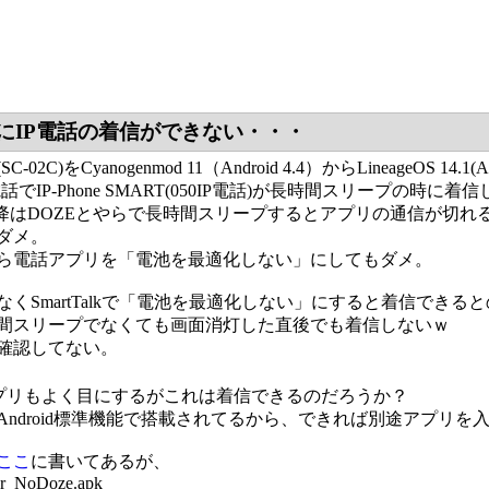
にIP電話の着信ができない・・・
02C)をCyanogenmod 11（Android 4.4）からLineageOS 14.1(
準電話でIP-Phone SMART(050IP電話)が長時間スリープの時に着
 6.0以降はDOZEとやらで長時間スリープするとアプリの通信が切
ダメ。
ら電話アプリを「電池を最適化しない」にしてもダメ。
なくSmartTalkで「電池を最適化しない」にすると着信でき
間スリープでなくても画面消灯した直後でも着信しないｗ
確認してない。
ってアプリもよく目にするがこれは着信できるのだろうか？
Android標準機能で搭載されてるから、できれば別途アプリを
ここ
に書いてあるが、
er_NoDoze.apk