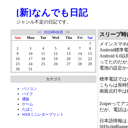
[新]なんでも日記
ジャンル不定の日記です。
<<
2026年08月
>>
スリープ時
Sun
Mon
Tue
Wed
Thu
Fri
Sat
1
メインスマホ(SC-
2
3
4
5
6
7
8
Android標
9
10
11
12
13
14
15
Android
16
17
18
19
20
21
22
ってたのだが
23
24
25
26
27
28
29
電池の設定か
30
31
標準電話では
カテゴリ
こちらは長時
パソコン
画面点灯中は
バイク
通販
Zoiper
ゲーム
たばこ
だが、電話は
WEBミニレタープリント
日本語情報は
SHScriptRunn