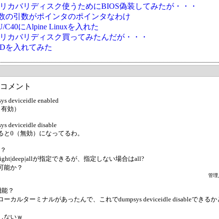
Oのリカバリディスク使うためにBIOS偽装してみたが・・・
nv関数の引数がポインタのポインタなわけ
U/C40にAlpine Linuxを入れた
Oのリカバリディスク買ってみたんだが・・・
BSDを入れてみた
コメント
sys deviceidle enabled
（有効）
ys deviceidle disable
ると0（無効）になってるわ。
か？
light|deep|allが指定できるが、指定しない場合はall?
信可能か？
管理
準機能？
カルターミナルがあったんで、これでdumpsys deviceidle disableでき
しないｗ