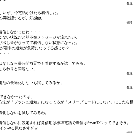
管理
怪しいが、今電話かけたら着信した。
て再確認するが、好感触。
管理
着信しなかったわ・・・
leしてない状況だと即不在メッセージが流れたが、
び出し音がなってて着信しない状態になった。
てるが端末の通知が負荷になってる感じか？
・・・
ぱなしなら長時間放置でも着信するか試してみる。
ならわりと問題ない。
管理
た上で電池の最適化しないも試してみるか。
管理
で着信できなかったのは、
方法が「プッシュ通知」になってるが「スリープモードにしない」にしたら
適化しないを試してみるわ。
信しないに設定すれば発信用は標準電話で着信はSmartTalkってできそう。
はデザインやる気なさすぎｗ
管理