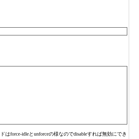
rce-idleとunforceの様なのでdisableすれば無効にでき