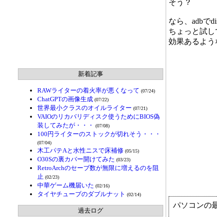
そう？
なら、adbで
ちょっと試し
効果あるよう
新着記事
RAWライターの着火率が悪くなって
(07/24)
ChatGPTの画像生成
(07/22)
世界最小クラスのオイルライター
(07/21)
VAIOのリカバリディスク使うためにBIOS偽
装してみたが・・・
(07/08)
100円ライターのストックが切れそう・・・
(07/04)
木工パテAと水性ニスで床補修
(05/15)
O30Sの裏カバー開けてみた
(03/23)
RetroArchのセーブ数が無限に増えるのを阻
止
(02/23)
中華ゲーム機届いた
(02/16)
タイヤチューブのダブルナット
(02/14)
パソコンの
過去ログ