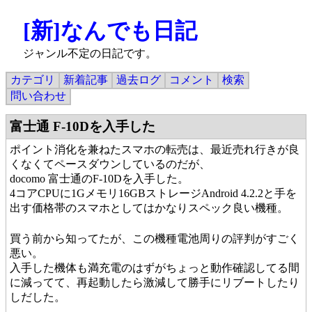
[新]なんでも日記
ジャンル不定の日記です。
カテゴリ
新着記事
過去ログ
コメント
検索
問い合わせ
富士通 F-10Dを入手した
ポイント消化を兼ねたスマホの転売は、最近売れ行きが良
くなくてペースダウンしているのだが、
docomo 富士通のF-10Dを入手した。
4コアCPUに1Gメモリ16GBストレージAndroid 4.2.2と手を
出す価格帯のスマホとしてはかなりスペック良い機種。
買う前から知ってたが、この機種電池周りの評判がすごく
悪い。
入手した機体も満充電のはずがちょっと動作確認してる間
に減ってて、再起動したら激減して勝手にリブートしたり
しだした。