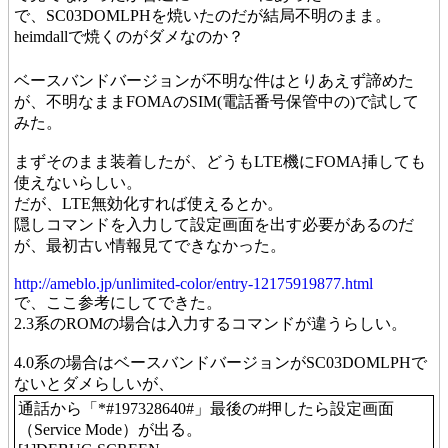
で、SC03DOMLPHを焼いたのだが結局不明のまま。
heimdallで焼くのがダメなのか？
ベースバンドバージョンが不明な件はとりあえず諦めた
が、不明なままFOMAのSIM(電話番号保管中の)で試して
みた。
まずそのまま装着したが、どうもLTE機にFOMA挿しても
使えないらしい。
だが、LTE無効化すれば使えるとか。
隠しコマンドを入力して設定画面を出す必要があるのだ
が、最初古い情報見てできなかった。
http://ameblo.jp/unlimited-color/entry-12175919877.html
で、ここ参考にしてできた。
2.3系のROMの場合は入力するコマンドが違うらしい。
4.0系の場合はベースバンドバージョンがSC03DOMLPHで
ないとダメらしいが、
通話から「*#197328640#」最後の#押したら設定画面
（Service Mode）が出る。