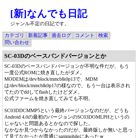
[新]なんでも日記
ジャンル不定の日記です。
カテゴリ
新着記事
過去ログ
コメント
検索
問い合わせ
SC-03Dのベースバンドバージョンとか
SC-03Dのベースバンドバージョンが不明な件だが、もう
一度公式ROMに焼き直したがダメ。
MODEMは/dev/block/mmcblk0p13で、MDM
は/dev/block/mmcblk0p17の様なので、もう一台は表示され
てたのでddしてflashしたけどダメ。
公式ファームを焼き直してみても不明。
SC03DDCMMP5という最終バージョンなのだが、どうも
Android 4.0の最初のバージョンのSC03DOMLPHというの
じゃないと問題あるとかなので探した。
なかなか見つからなかったのだが、最終版しか無いと思っ
て見てなかったが普通にsammobileにあったｗ