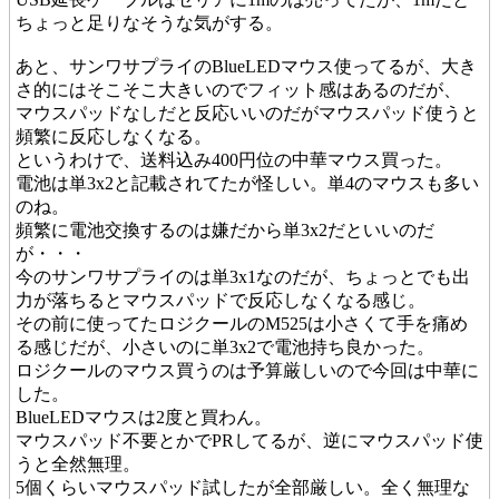
ちょっと足りなそうな気がする。
あと、サンワサプライのBlueLEDマウス使ってるが、大き
さ的にはそこそこ大きいのでフィット感はあるのだが、
マウスパッドなしだと反応いいのだがマウスパッド使うと
頻繁に反応しなくなる。
というわけで、送料込み400円位の中華マウス買った。
電池は単3x2と記載されてたが怪しい。単4のマウスも多い
のね。
頻繁に電池交換するのは嫌だから単3x2だといいのだ
が・・・
今のサンワサプライのは単3x1なのだが、ちょっとでも出
力が落ちるとマウスパッドで反応しなくなる感じ。
その前に使ってたロジクールのM525は小さくて手を痛め
る感じだが、小さいのに単3x2で電池持ち良かった。
ロジクールのマウス買うのは予算厳しいので今回は中華に
した。
BlueLEDマウスは2度と買わん。
マウスパッド不要とかでPRしてるが、逆にマウスパッド使
うと全然無理。
5個くらいマウスパッド試したが全部厳しい。全く無理な