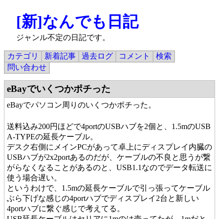
[新]なんでも日記
ジャンル不定の日記です。
カテゴリ
新着記事
過去ログ
コメント
検索
問い合わせ
eBayでいくつかポチった
eBayでパソコン周りのいくつかポチった。
送料込み200円ほどで4portのUSBハブを2個と、1.5mのUSB
A-TYPEの延長ケーブル。
デスク右側にメインPCがあって卓上にディスプレイ内臓の
USBハブが2x2portあるのだが、ケーブルの不良と思うが繋
がらなくなることがあるのと、USB1.1なのでデータ転送に
使う場合遅い。
というわけで、1.5mの延長ケーブルで引っ張ってケーブル
ぶら下げな感じの4portハブでディスプレイ2台と新しい
4portハブに繋ぐ感じで考えてる。
USB延長ケーブルはセリアに1mのは売ってたが、1mだと