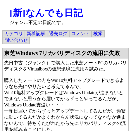
[新]なんでも日記
ジャンル不定の日記です。
カテゴリ
新着記事
過去ログ
コメント
検索
問い合わせ
東芝Windows 7リカバリディスクの流用に失敗
先日中古（ジャンク）で購入した東芝ノートPCのリカバリ
ディスクをVirtualboxの仮想環境に流用を試みた。
購入したノートの方をWin10無料アップグレードできるよ
うなら先にやりたいと考えてるんで、
Win10無料アップグレードはWindows Updateが進まないと
できないと思うから届いてからずっとやってるんだが、
Windows Update糞遅い・・・
一昨日届いてからずっとアップデートしてるんだが、頻繁
に動いてるんだかよくわからん状況になってなかなか進ま
ないんで、待ちくたびれたから先にリカバリディスクの流
用を試みることにした。