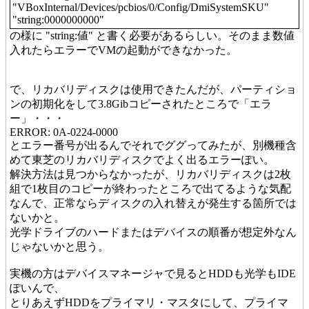
"VBoxInternal/Devices/pcbios/0/Config/DmiSystemSKU"
"string:0000000000"
の様に "string:値" と書く必要があるらしい。そのまま数値
入れたらエラーでVMの起動ができなかった。
で、リカバリディスクは使用できたんだが、パーティショ
ンの初期化をして3.8Gibコピーされたところで「エラ
ー」・・・
ERROR: 0A-0224-0000
とエラー番号が出るんでそれでググってみたが、別機種含
めて東芝のリカバリディスクでよく出るエラーぽい。
解決方法は見つからなかったが、リカバリディスクは2枚
組で1枚目のコピーが終わったところで出てるような気配
なんで、正常ならディスクの入れ替えが発生する箇所では
ないかと。
光学ドライブのハードまたはデバイスの順番が想定外なん
じゃないかと思う。
実機の方はデバイスマネージャで見るとHDDも光学もIDE
ぽいんで、
とりあえずHDDをプライマリ・マスタにして、プライマ