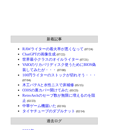
新着記事
RAWライターの着火率が悪くなって
(07/24)
ChatGPTの画像生成
(07/22)
世界最小クラスのオイルライター
(07/21)
VAIOのリカバリディスク使うためにBIOS偽
装してみたが・・・
(07/08)
100円ライターのストックが切れそう・・・
(07/04)
木工パテAと水性ニスで床補修
(05/15)
O30Sの裏カバー開けてみた
(03/23)
RetroArchのセーブ数が無限に増えるのを阻
止
(02/23)
中華ゲーム機届いた
(02/16)
タイヤチューブのダブルナット
(02/14)
過去ログ