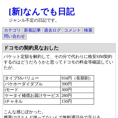
[新]なんでも日記
ジャンル不定の日記です。
カテゴリ
新着記事
過去ログ
コメント
検索
問い合わせ
ドコモの契約見なおした
パケット定額を解約して、その分で代わりに格安SIM契約
するのはどうだろうかと思ってドコモの料金等確認してい
たが、
タイプSSバリュー
934円（長期割）
パケホーダイダブル
390円
iモード
300円
ケータイ補償お届けサービス
280円
iチャネル
150円
こんな感じぽかった。
携帯はほとんど使ってないんで無料通話分で足りる。