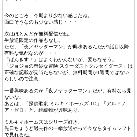
今のところ、今期より少ない感じだね。
面白そうなのも少ない感じ・・・
次はほとんどが無料配信だね。
生放送限定の作品もなし。
ただ、「夜ノヤッターマン」が興味あるんだが2話目以降
有料な気配なのが・・・
「ぱんきす！」はよくわかんないが、要らなそう。
「ジョジョの奇妙な冒険 スターダストクルセイダース」は
正確な記載が見当たらないが、無料期間が1週間ではない
らしいので注意。
一番興味あるのが「夜ノヤッターマン」だが、有料なら見
ないな。
あとは、「探偵歌劇 ミルキィホームズ TD」「アルドノ
ア・ゼロ」と、続編物が興味あり。
ミルキィホームズはシリーズ好き。
先日ちょうど過去作の一挙放送やって今ならタイムシフト
で見れるね。