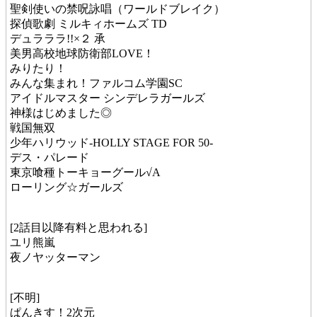
聖剣使いの禁呪詠唱（ワールドブレイク）
探偵歌劇 ミルキィホームズ TD
デュラララ!!×２ 承
美男高校地球防衛部LOVE！
みりたり！
みんな集まれ！ファルコム学園SC
アイドルマスター シンデレラガールズ
神様はじめました◎
戦国無双
少年ハリウッド-HOLLY STAGE FOR 50-
デス・パレード
東京喰種トーキョーグール√A
ローリング☆ガールズ
[2話目以降有料と思われる]
ユリ熊嵐
夜ノヤッターマン
[不明]
ぱんきす！2次元