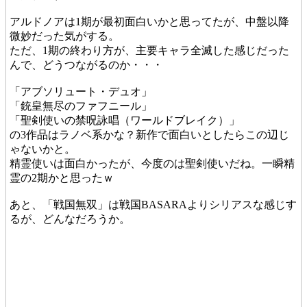
アルドノアは1期が最初面白いかと思ってたが、中盤以降
微妙だった気がする。
ただ、1期の終わり方が、主要キャラ全滅した感じだった
んで、どうつながるのか・・・
「アブソリュート・デュオ」
「銃皇無尽のファフニール」
「聖剣使いの禁呪詠唱（ワールドブレイク）」
の3作品はラノベ系かな？新作で面白いとしたらこの辺じ
ゃないかと。
精霊使いは面白かったが、今度のは聖剣使いだね。一瞬精
霊の2期かと思ったｗ
あと、「戦国無双」は戦国BASARAよりシリアスな感じす
るが、どんなだろうか。