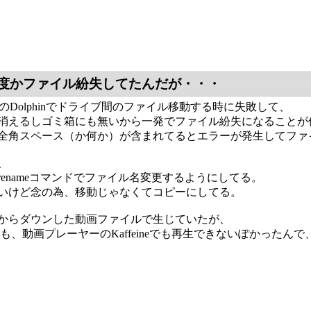
度かファイル紛失してたんだが・・・
のDolphinでドライブ間のファイル移動する時に失敗して、
消えるしゴミ箱にも無いから一発でファイル紛失になることが
全角スペース（か何か）が含まれてるとエラーが発生してファ
、
renameコマンドでファイル名変更するようにしてる。
いけど念の為、移動じゃなくてコピーにしてる。
からダウンした動画ファイルで生じていたが、
以外でも、動画プレーヤーのKaffeineでも再生できないぽかったん