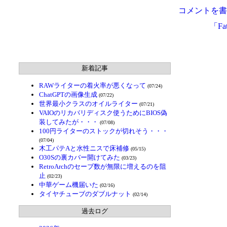
コメントを書
「Fat
新着記事
RAWライターの着火率が悪くなって
(07/24)
ChatGPTの画像生成
(07/22)
世界最小クラスのオイルライター
(07/21)
VAIOのリカバリディスク使うためにBIOS偽
装してみたが・・・
(07/08)
100円ライターのストックが切れそう・・・
(07/04)
木工パテAと水性ニスで床補修
(05/15)
O30Sの裏カバー開けてみた
(03/23)
RetroArchのセーブ数が無限に増えるのを阻
止
(02/23)
中華ゲーム機届いた
(02/16)
タイヤチューブのダブルナット
(02/14)
過去ログ