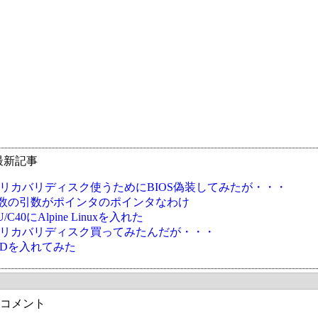
最新記事
Oのリカバリディスク使うためにBIOS偽装してみたが・・・
nv関数の引数がポインタのポインタなわけ
U/C40にAlpine Linuxを入れた
Oのリカバリディスク買ってみたんだが・・・
BSDを入れてみた
コメント