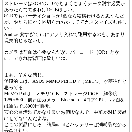
ストレージは8GBのvi10でちょくちょくデータ消す必要が
あったんでできれば16GBほしい。
8GBでもパーティションが1個なら結構行けると思うんだ
が、やたら細かく区切られちゃっててカスタマイズも難し
い・・・
Android糞すぎてSDにアプリ入れて運用するのも、あまり
現実的じゃないし。
カメラは前面は不要なんだが、バーコード（QR）とか
に、できれば背面は欲しいね。
まあ、そんな感じ。
値段的には、ASUS MeMO Pad HD 7（ME173）が基準だと
思ってる。
MeMO Padは、メモリ1GB、ストレージ16GB、解像度
1280x800、前背面カメラ、Bluetooth、4コアCPU、お値段
は新品で18000円前後。
安心の台湾製でかなり良いお値段なんで、中華が対抗製品
出せてないんだよね。
どこの製品にしろ、結局nandとバッテリーは消耗品だから
寿命は短い。