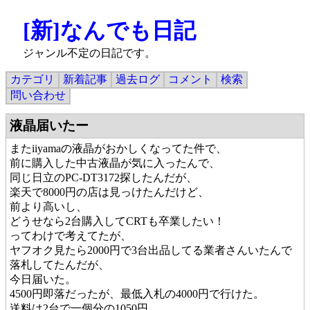
[新]なんでも日記
ジャンル不定の日記です。
カテゴリ
新着記事
過去ログ
コメント
検索
問い合わせ
液晶届いたー
またiiyamaの液晶がおかしくなってた件で、
前に購入した中古液晶が気に入ったんで、
同じ日立のPC-DT3172探したんだが、
楽天で8000円の店は見っけたんだけど、
前より高いし、
どうせなら2台購入してCRTも卒業したい！
ってわけで考えてたが、
ヤフオク見たら2000円で3台出品してる業者さんいたんで
落札してたんだが、
今日届いた。
4500円即落だったが、最低入札の4000円で行けた。
送料は2台で一個分の1050円。