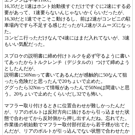
16,35だと1速はホント始動後すぐだけですぐに2速にする必
要があって、1速要らないんじゃないかくらいだったが、
16,30だと1速でそこそこ動けるし、前は2速がコンビニの駐
車場内ですら不足する感じだったが1,2速がスムーズになっ
た。
コンビニ行っただけなんで4速にはまだ入れてないが、3速
もいい気配だった。
スプロケの説明書に締め付けトルクを必ず守るように書い
てあったからトルクレンチ（デジタルの）つけて締めよう
としたんだが、
説明書に50Nmって書いてあるんだが感触的に50なんて狙
ったら危険だと思ったんで20ちょいで止めた。
ググったら32Nmって情報があったんで50Nmは間違いと思
う。20ちょいで止めたくらいだし32でも怖い。
マフラー取り付けるときに位置合わせが難しかったんだ
が、リアのボルトは反対方向に抜けるから引っ込ませた状
態で合わせてから反対側から押し出すんだね。忘れてた。
作業後の初始動でマフラー取付部付近から若干煙が出てた
んだが、リアのボルトが引っ込んでない状態で合わせたか