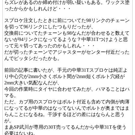
らズレがあるのか締め付けが弱い疑いもある。ワックス塗
ったからかもしれんけど・・・
スプロケ注文したときに前についてた98リンクのチェーン
を切って96リンクにしたつもりだったが、
交換前についてたチェーンも98なんだが合わせると数えて
ないが94リンクになってるような？中華31Tつけようと思
って元々切ってあったのかもしれん・・・
だが切ったチェーンでアジャスターがセンター付近だった
んでピッタシだったかも。
前回の記事に書いたが、手元の中華31Tスプロケは純正よ
り中心穴が2mm小さくボルト間が2mm短くボルト穴経が
2mm大きい気配なんだが、
今回の作業時にタイヤに合わせてみたが、ハマることはハ
マる。
ただ、カブ用のスプロケはボルト付近も含めて内側が肉薄
になってるが中華のはなってないんでボルトが奥まではま
らんことになるね。干渉するほどの差にはならんと思う
が。
まあSP武川が専用の30T売ってるんだから中華31Tを使う
必要はないね。