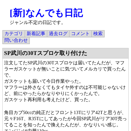
[新]なんでも日記
ジャンル不定の日記です。
カテゴリ
新着記事
過去ログ
コメント
検索
問い合わせ
SP武川の30Tスプロケ取り付けた
注文してたSP武川の30Tスプロケは届いてたんだが、マフ
ラーガスケットが無いことに気づいてメルカリで買ったん
で、
ガスケットも届いて今日作業やった。
マフラーは外さなくてもタイヤ外すのは不可能じゃないけ
ど、前にやったらかなりやりにくかったんで。
ガスケット再利用も考えたけど、買った。
角目カブ50ccの純正だとフロント13Tにリア42Tと思うが、
元々F16T、R35Tにしてあったが今回SP武川がリア30T売っ
てることを知ったんで換えたんだが、かなりいい感じ。
エンジンは中華110cc。