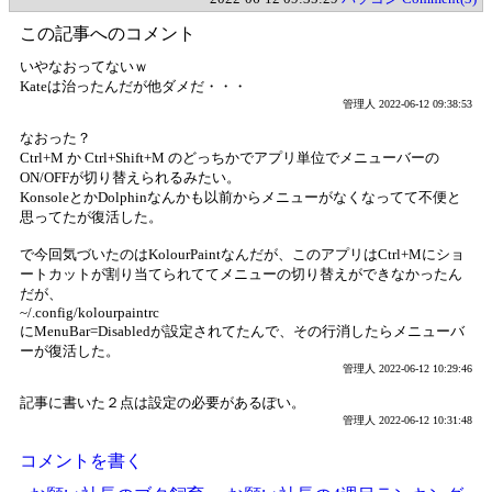
この記事へのコメント
いやなおってないｗ
Kateは治ったんだが他ダメだ・・・
管理人
2022-06-12 09:38:53
なおった？
Ctrl+M か Ctrl+Shift+M のどっちかでアプリ単位でメニューバーの
ON/OFFが切り替えられるみたい。
KonsoleとかDolphinなんかも以前からメニューがなくなってて不便と
思ってたが復活した。
で今回気づいたのはKolourPaintなんだが、このアプリはCtrl+Mにショ
ートカットが割り当てられててメニューの切り替えができなかったん
だが、
~/.config/kolourpaintrc
にMenuBar=Disabledが設定されてたんで、その行消したらメニューバ
ーが復活した。
管理人
2022-06-12 10:29:46
記事に書いた２点は設定の必要があるぽい。
管理人
2022-06-12 10:31:48
コメントを書く